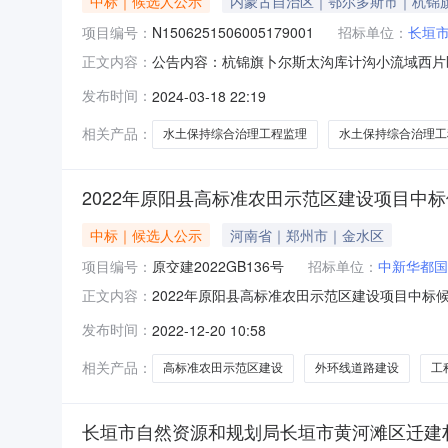
中标｜候选人公示
内蒙古自治区｜鄂尔多斯市｜杭锦
项目编号：
N1506251506005179001
招标单位：
长垣
公告内容：杭锦旗卜尔斯太沟库计沟小流域西片
正文内容：
公示招标人名称国家水土保持重点工程杭锦旗水
发布时间：
2024-03-18 22:19
区水土保持综合治理工程招标项目编号N150625150
相关产品：
水土保持综合治理工程监理
水土保持综合治理工
2022年原阳县高标准农田示范区建设项目中
中标｜候选人公示
河南省｜郑州市｜金水区
项目编号：
原交建2022GB136号
招标单位：
中新华都国
2022年原阳县高标准农田示范区建设项目中标候
正文内容：
标准农田示范区建设项目11标段标段编号：原交
发布时间：
2022-12-20 10:58
名第二名第三名投标人名称中新华都国际工程咨
的1.
相关产品：
高标准农田示范区建设
外环线道路建设
工
长垣市自然资源和规划局长垣市黄河滩区迁建村