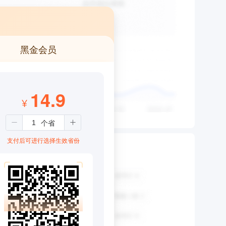
黑金会员
14.9
¥
支付后可进行选择生效省份