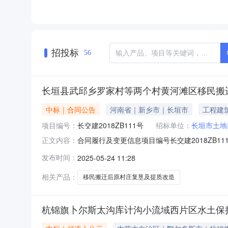
招投标
56
长垣县武邱乡罗家村等两个村黄河滩区移民搬
中标｜合同公告
河南省｜新乡市｜长垣市
工程建
项目编号：
长交建2018ZB111号
招标单位：
长垣市土地
合同履行及变更信息项目编号长交建2018ZB1
正文内容：
标段名称长垣县武邱乡罗家村等两个村黄河滩区
发布时间：
2025-05-24 11:28
（元）7517431合同结算金额（元）7517431合同
相关产品：
移民搬迁后原村庄复垦及提质改造
杭锦旗卜尔斯太沟库计沟小流域西片区水土保