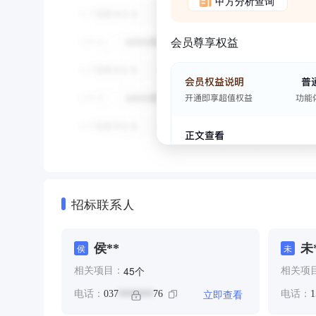
甲方分析查询
会员尊享权益
招标联系人
侯**
未
侯
未
个
45
相关项目：
相关项
立即查看
电话：
037
76
电话：
1
*******