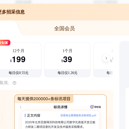
更多招采信息
全国会员
最划算
12个月
1个月
3个月
199
39
99
¥
¥
¥
每日仅0.55元
每日仅1.26元
每日仅1.08元
时取消。