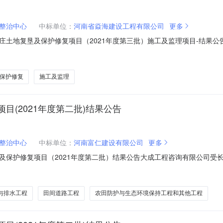
整治中心
中标单位：
河南省焱海建设工程有限公司
更多
土地复垦及保护修复项目（2021年度第三批）施工及监理项目-结果公告（
目施工:中标人：河南省焱海建设工程有限公司中标价格：404.987388万元
834.168003万元标段(包)[003]三标段：武丘乡项目区马寨村项目
保护修复
施工及监理
(2021年度第二批)结果公告
整治中心
中标单位：
河南富仁建设有限公司
更多
及保护修复项目（2021年度第二批）结果公告大成工程咨询有限公司受
行公开招标，按规定程序进行开、评标工作，评标公示期已结束，公示期间
名称：长垣市黄河滩区迁建村庄土地复垦及保护修复项目（2021年度第二
与排水工程
田间道路工程
农田防护与生态环境保持工程和其他工程