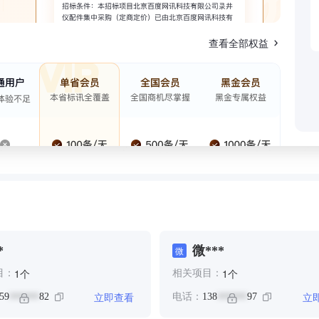
查看全部权益
*
微***
微
个
个
1
1
目：
相关项目：
立即查看
立
59
82
电话：
138
97
******
******