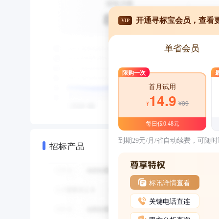
开通寻标宝会员，查看
VIP
单省会员
限购一次
首月试用
14.9
¥39
¥
每日仅0.48元
到期29元/月/省自动续费，可随
招标产品
标讯详情查看
关键电话直连