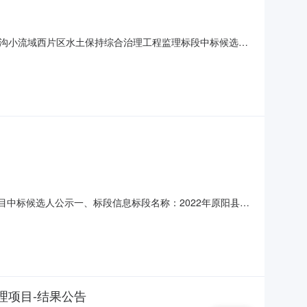
沟小流域西片区水土保持综合治理工程监理标段中标候选人
有限公司招标项目名称杭锦旗卜尔斯太沟库计沟小流域西片
5179001002开标时间2024年03月14日09时00分开标地
设项目中标候选人公示一、标段信息标段名称：2022年原阳县高
有工程内容的施工及保修阶段全过程监理服务；三、评标结果第一
/投标费率施工竣工结算价款的1.09%施工竣工结算价款
理项目-结果公告