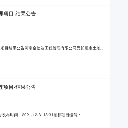
理项目-结果公告
理项目结果公告河南金信达工程管理有限公司受长垣市土地整
及监理项目进行公开招标，按规定程序进行开、评标工作，评
：长垣市自然资源和规划局长垣市黄河滩区迁建村庄土地复
理项目-结果公告
：2021-12-3118:31招标项目编号：
度第一批）施工及监理项目结果公告河南金信达工程管理有限公司
度第一批）施工及监理项目进行公开招标，按规定程序进行