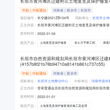
长垣市黄河滩区迁建村庄土地复垦及保护修复项目
中标｜中标通知
河南省｜新乡市｜长垣市
项目编号：
长交建2021ZB134号
招标单位：
长垣市土地
长垣市黄河滩区迁建村庄土地复垦及保护修复项目（
正文内容：
地复垦及保护修复项目（2021年度第二批）施工
发布时间：
2022-01-04
（2021年度第二批）结果公告大成工程咨询有
定程序
相关产品：
土地复垦及保护修复
有土方平整工程
灌溉
长垣市自然资源和规划局长垣市黄河滩区迁建村
(4157b8f21b78b94710a8141b861c737c55)
中标｜中标通知
河南省｜新乡市
招标单位：
长垣市土地整治中心
中标单位：
河南华源水
登录普通会员长垣市自然资源和规划局长垣市黄
正文内容：
治中心的委托，就长垣市自然资源和规划局长垣
发布时间：
2022-01-01
标结果公示期已结束，经招标人定标后，现将本
垦及保护修复项目（2021年度第一批）
相关产品：
土地复垦及保护修复项目施工及监理