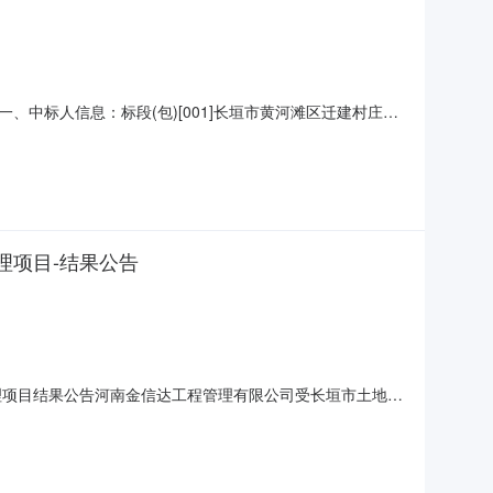
一、中标人信息：标段(包)[001]长垣市黄河滩区迁建村庄土
元二、其他：长垣市黄河滩区迁建村庄土地复垦及保护修复项目
及保护修复项目（2021年度第二批）进行公开招标，按规
理项目-结果公告
理项目结果公告河南金信达工程管理有限公司受长垣市土地整
及监理项目进行公开招标，按规定程序进行开、评标工作，评
：长垣市自然资源和规划局长垣市黄河滩区迁建村庄土地复