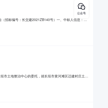
公众号
招标编号：长交建2021ZB140号）一、中标人信息：标
标段(包)[002]二标段：苗寨镇项目区杨楼村项目施工:中标
施工:中标人：河南国勋建设有限公司中标价格：4
长垣市土地整治中心的委托，就长垣市黄河滩区迁建村庄土地
没有投标人对该评标公示提出异议，现将本项目中标结果公布
批）三、项目编号：长交建2021ZB134号四、财政编