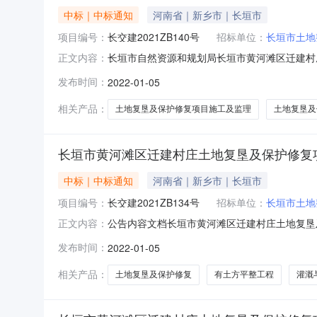
中标｜中标通知
河南省｜新乡市｜长垣市
项目编号：
长交建2021ZB140号
招标单位：
长垣市土地
长垣市自然资源和规划局长垣市黄河滩区迁建村庄
正文内容：
段(包)[001]一标段：苗寨镇项目区西旧城村项
发布时间：
2022-01-05
人：正昊能源设备防护安装工程有限公司中标价格：
相关产品：
土地复垦及保护修复项目施工及监理
土地复垦及
长垣市黄河滩区迁建村庄土地复垦及保护修复项目
中标｜中标通知
河南省｜新乡市｜长垣市
项目编号：
长交建2021ZB134号
招标单位：
长垣市土地
公告内容文档长垣市黄河滩区迁建村庄土地复垦
正文内容：
复垦及保护修复项目（2021年度第二批）进
发布时间：
2022-01-05
如下：一、招标人：长垣市土地整治中心二、项目
号：长财招标采购-2021-2
相关产品：
土地复垦及保护修复
有土方平整工程
灌溉