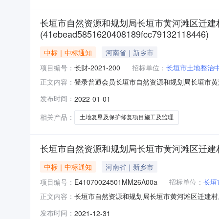
长垣市自然资源和规划局长垣市黄河滩区迁建村
(41ebead5851620408189fcc79132118446)
中标｜中标通知
河南省｜新乡市
项目编号：
长财-2021-200
招标单位：
长垣市土地整治
登录普通会员长垣市自然资源和规划局长垣市黄
正文内容：
治中心的委托，就长垣市自然资源和规划局长垣
发布时间：
2022-01-01
标结果公示期已结束，经招标人定标后，现将本
垦及保护修复项目（2021年度第一批）
相关产品：
土地复垦及保护修复项目施工及监理
长垣市自然资源和规划局长垣市黄河滩区迁建村
中标｜中标通知
河南省｜新乡市
项目编号：
E41070024501MM26A00a
招标单位：
长垣
长垣市自然资源和规划局长垣市黄河滩区迁建村庄土
正文内容：
E41070024501MM26A00a长垣市
发布时间：
2021-12-31
受长垣市土地整治中心的委托，就长垣市自然资