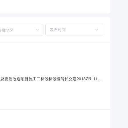
省份地区
提质改造项目施工二标段标段编号长交建2018ZB111号
整治中心中标人名称*河南金田水电工程有限公司合同金额
8:45项目验收时间*2019-06-300