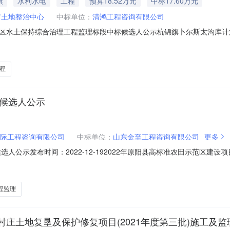
旗
水利水电
工程
预算18.52万元
中标17.60万元
市土地整治中心
中标单位：
清鸿工程咨询有限公司
区水土保持综合治理工程监理标段中标候选人公示杭锦旗卜尔斯太沟库计
土保持综合治理建设办公室招标代理机构名称内蒙古诚冠信工程招标代理
6005179001标段（包）名称监理标段标段（包）编号N150625150600
程
标候选人公示
际工程咨询有限公司
中标单位：
山东金至工程咨询有限公司
更多
选人公示发布时间：2022-12-192022年原阳县高标准农田示范区建
建2022GB136号-11二、招标范围：11标段：大宾镇、福宁集镇所
询有限公司河南省立源工程管理有限公司中韵天隆工程集团有限公司投标报价
程监理
庄土地复垦及保护修复项目(2021年度第三批)施工及监