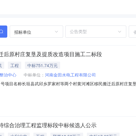
招标单位
迁后原村庄复垦及提质改造项目施工二标段
筑
工程
中标751.74万元
整治中心
中标单位：
河南金田水电工程有限公司
11号项目名称长垣县武邱乡罗家村等两个村黄河滩区移民搬迁后原村庄复垦及
移民搬迁后原村庄复垦及提质改造项目施工二标段招标人名称*长垣县土地
工期（天）*120实际工期（天）*120合同完成时间（天）*2019-05-2007:5
持综合治理工程监理标段中标候选人公示