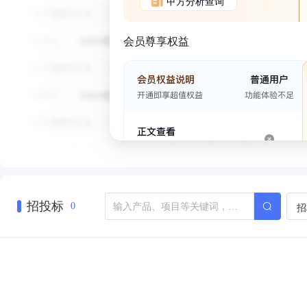
甲方分析查询
会员尊享权益
招投标
招
0