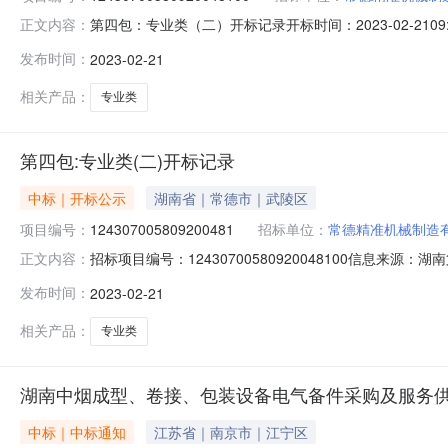
第四包：专业类（二）开标记录开标时间：2023-02-2109:3
正文内容：
容投标人名称:常德精准机械制造有限公司;项目负责人:;报价
发布时间：
2023-02-21
技术标;保证金金额:0.00元,投标文件递交时间:TueFeb14
相关产品：
专业类
第四包:专业类(二)开标记录
中标｜开标公示
湖南省｜常德市｜武陵区
项目编号：
124307005809200481
招标单位：
常德精准机械制造
招标项目编号：12430700580920048100信息来
正文内容：
间2023-02-2109:30开标记录内容投标人名称:常德精
发布时间：
2023-02-21
说明的，应符合甲方行业通用技术标;保证金金额:0.00元,投标文件
相关产品：
专业类
湖南中烟成型、卷接、包装设备电气备件采购及服务供应商建
中标｜中标通知
江苏省｜南京市｜江宁区