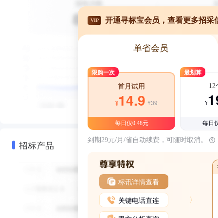
开通寻标宝会员，查看更多招采
VIP
单省会员
限购一次
最划算
1
首月试用
1
14.9
¥39
¥
¥
每日仅0.48元
每日仅
到期29元/月/省自动续费，可随时取消。
招标产品
标讯详情查看
关键电话直连