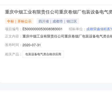
重庆中烟工业有限责任公司重庆卷烟厂包装设备电气
中标｜开标公示
四川省｜成都市｜锦江区
项目编号：
E5000000053008383001
招标单位：
成都荣鑫烟机配
重庆中烟工业有限责任公司重庆卷烟厂包装设备电气类合格供应商项
正文内容：
221开标时间2020-07-3110:00开标记录内容投标人名
发布时间：
2020-07-31
传,投标人名称:深圳市联君科技股份有限公司;项目负责人:;报价:
相关产品：
包装设备电气类合格供应商
NEW
HOT
5折起