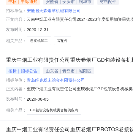
中标｜中标通知
安徽省｜安庆市｜桐城市
材料配件
招标单位：
安徽省天森烟草机械有限公司
云南中烟工业有限责任公司2021-2023年度烟用物资采购项
正文内容：
类型：招标公告招标方式：国内公开截止时间：2020-12-
发布时间：
2020-12-31
通用五金配件;紧固件;其它设备;国信招标有限责任公司受云
相关产品：
卷接机加工
零配件
重庆中烟工业有限责任公司重庆卷烟厂GD包装设备机
招标｜招标公告
山东省｜青岛市｜城阳区
招标单位：
青岛维克粉末冶金有限责任公司
重庆中烟工业有限责任公司重庆卷烟厂GD包装设备机械类合格供
正文内容：
0510:00开标记录内容投标人名称:青岛维克粉末冶金有限责任
发布时间：
2020-08-05
秀明机械设备有限公司;项目负责人:;报价:0.00元/%;工期
相关产品：
GD包装设备机械类合格供应商
重庆中烟工业有限责任公司重庆卷烟厂PROTOS卷