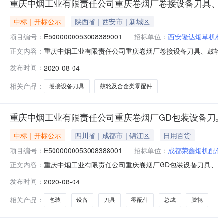
重庆中烟工业有限责任公司重庆卷烟厂卷接设备刀具
中标｜开标公示
陕西省｜西安市｜新城区
项目编号：
E5000000053008389001
招标单位：
西安隆达烟草机
重庆中烟工业有限责任公司重庆卷烟厂卷接设备刀具、鼓轮及合金类
正文内容：
点开标室216开标时间2020-08-0411:00开标记录内容
发布时间：
2020-08-04
间:未上传,投标人名称:温岭市第二卷烟机械厂;项目负责人:;报价
相关产品：
卷接设备刀具
鼓轮及合金类零配件
重庆中烟工业有限责任公司重庆卷烟厂GD包装设备刀
中标｜开标公示
四川省｜成都市｜锦江区
日用百货
项目编号：
E5000000053008388001
招标单位：
成都荣鑫烟机配
重庆中烟工业有限责任公司重庆卷烟厂GD包装设备刀具、盒模、胶
正文内容：
与人开标地点开标室216开标时间2020-08-0411:00开
发布时间：
2020-08-04
文件递交时间:未上传,投标人名称:重庆赞弘机电设备有限公司;项
相关产品：
包装
设备
刀具
零配件
总成
胶辊