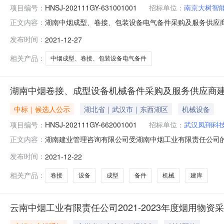
项目编号：
HNSJ-202111GY-631001001
招标单位：
南京大树智
湖南中烟成型、卷接、包装设备电气备件采购及服务供应商建库项目（2
正文内容：
成型、卷接、包装设备电气备件采购及服务供应商建库项目（
发布时间：
2021-12-27
烟成型、卷接、包装设备电气备件采购及服务供应商建库项目（202
相关产品：
中烟成型、卷接、包装设备电气备件
湖南中烟卷接、成型设备机械备件采购及服务供应商建库项目
中标｜候选人公示
湖北省｜武汉市｜东西湖区
机械设备
项目编号：
HNSJ-202111GY-662001001
招标单位：
武汉凤翔科
湖南建业管理咨询有限公司受湖南中烟工业有限责任公司的委
正文内容：
HNSJ-202111GY-662001001）进行国内公
发布时间：
2021-12-22
人为：第一名：武汉凤翔科技发展有限公司；投标报价（折扣系数
相关产品：
卷接
设备
成型
备件
机械
建库
云南中烟工业有限责任公司2021-2023年度烟用物