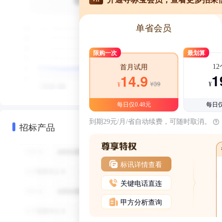
单省会员
限购一次
最划算
1
首月试用
1
14.9
¥39
¥
¥
每日仅0.48元
每日仅
到期29元/月/省自动续费，可随时取消。
招标产品
标讯详情查看
关键电话直连
甲方分析查询