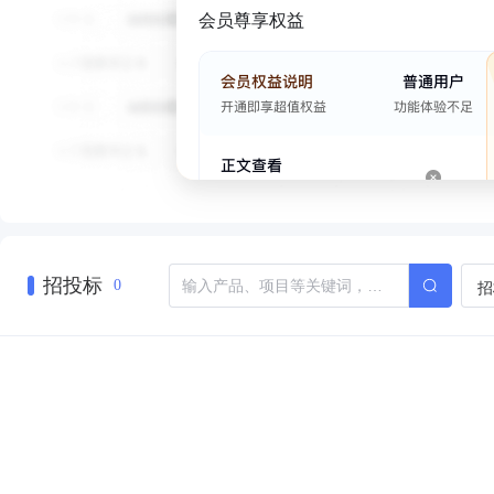
会员尊享权益
招投标
招
0