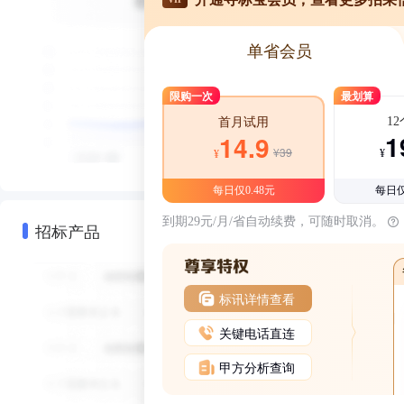
单省会员
限购一次
最划算
1
首月试用
1
14.9
¥39
¥
¥
每日仅0.48元
每日仅
到期29元/月/省自动续费，可随时取消。
招标产品
标讯详情查看
关键电话直连
甲方分析查询