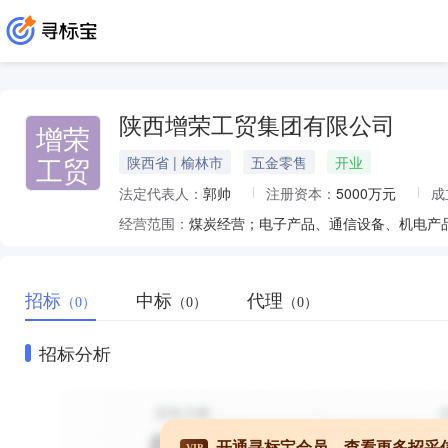
陕西增荣工贸集团有限公司
增荣
工贸
陕西省 | 榆林市
五金零售
开业
法定代表人：
郭帅
注册资本：
5000万元
成
经营范围：
招标
中标
代理
（0）
（0）
（0）
招标分析
开通寻标宝会员，查看更多招采
VIP