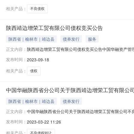
相关产品：
不良债权
陕西靖边增荣工贸有限公司债权竞买公告
陕西省｜榆林市｜靖边县
债券发行
服务
陕西靖边增荣工贸有限公司债权竞买公告中国华融资产管理股
正文内容：
束时间为准）在淘宝网资产竞价网络平台上进行公开竞价
发布时间：
2023-09-18
权基准日2023年8月31日，债权本金1,996.85万元，利息1
相关产品：
债权
中国华融陕西省分公司关于陕西靖边增荣工贸有限公司
陕西省｜榆林市｜靖边县
债券发行
中国华融陕西省分公司关于陕西靖边增荣工贸有限公司不良债
正文内容：
时止（如发生自动延时的，截止时间以延长后的结束时间
发布时间：
2023-03-22 11:26
称：陕西增荣工贸集团有限公司）的债权，截止债权基准日2023
相关产品：
不良债权转让