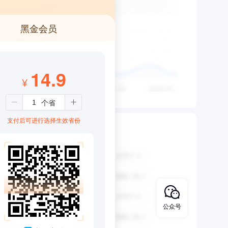
黑金会员
14.9
¥
支付后可进行选择生效省份
公众号