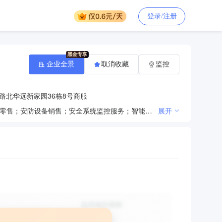
登录/注册
企业全景
取消收藏
监控
路北华远新家园36栋8号商服
一般项目：技术服务、技术开发、技术咨询、技术交流、技术转让、技术推广；计算机软硬件及辅助设备零售；安防设备销售；安全系统监控服务；智能家庭消费设备制造；教学专用仪器销售；教学用模型及教具销售；仪器仪表销售；智能仪器仪表销售；第一类医疗器械销售；第二类医疗器械销售；通讯设备销售；实验分析仪器销售；机械设备销售；音响设备销售；照相机及器材销售；体育用品及器材批发；体育用品及器材零售；信息系统集成服务；计算机系统服务；信息技术咨询服务；信息咨询服务（不含许可类信息咨询服务）；社会经济咨询服务；会议及展览服务；广告制作；广告设计、代理；广告发布；气象信息服务；机械设备租赁；软件开发；办公设备销售；网络技术服务；数字广告设计、代理；企业管理咨询；教育咨询服务（不含涉许可审批的教育培训活动）；专业设计服务；信息系统运行维护服务；办公设备租赁服务；计算机及通讯设备租赁；租赁服务（不含许可类租赁服务）。许可项目：第三类医疗器械经营；住宿服务；旅游业务；餐饮服务。
展开