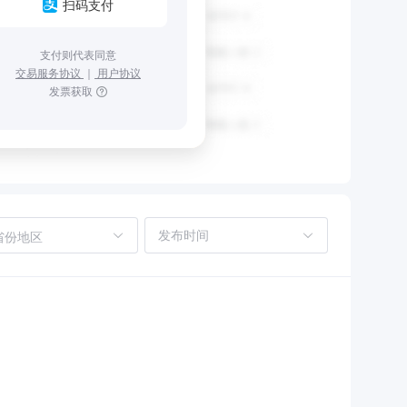
扫码支付
支付则代表同意
交易服务协议
｜
用户协议
发票获取
省份地区