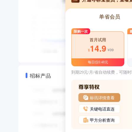
单省会员
限购一次
首月试用
14.9
¥39
¥
每日仅0.48元
到期29元/月/省自动续费，可随
招标产品
标讯详情查看
关键电话直连
甲方分析查询