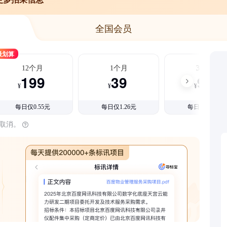
全国会员
最划算
12个月
1个月
3个月
199
39
99
¥
¥
¥
每日仅0.55元
每日仅1.26元
每日仅1.08元
时取消。