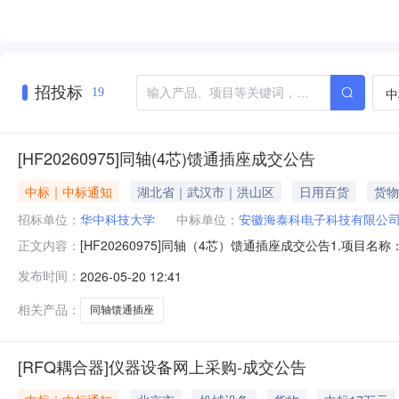
招投标
中
19
[HF20260975]同轴(4芯)馈通插座成交公告
中标｜中标通知
湖北省｜武汉市｜洪山区
日用百货
货物
招标单位：
华中科技大学
中标单位：
安徽海泰科电子科技有限公
[HF20260975]同轴（4芯）馈通插座成交公告1.
正文内容：
区标准化厂房5号楼1层东侧4.成交金额(币种)：(人民币)
发布时间：
2026-05-20 12:41
价(元)小计(元)1同轴（4芯）馈通插座非标定制海泰科电子/
相关产品：
同轴馈通插座
[RFQ耦合器]仪器设备网上采购-成交公告