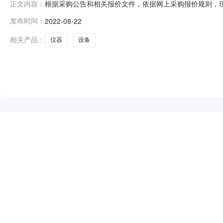
根据采购公告和相关报价文件，依据网上采购报价规则，
正文内容：
币含税总价(元)成交意见安徽海泰科电子科技有限公司NI
发布时间：
2022-08-22
务处0931-29699960931-4969256
相关产品：
仪器
设备
NEW
HOT
5折起
暂时没有搜索结果…