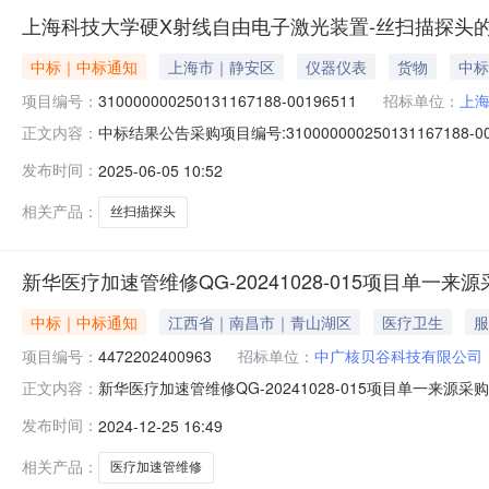
上海科技大学硬X射线自由电子激光装置-丝扫描探头的
中标｜中标通知
上海市｜静安区
仪器仪表
货物
中标
项目编号：
310000000250131167188-00196511
招标单位：
上
中标结果公告采购项目编号:310000000250131167
正文内容：
招招标有限公司采购代理机构代码:9131010167268
发布时间：
2025-06-05 10:52
310000000250131167188-00196511二
相关产品：
丝扫描探头
新华医疗加速管维修QG-20241028-015项目单一
中标｜中标通知
江西省｜南昌市｜青山湖区
医疗卫生
服
项目编号：
4472202400963
招标单位：
中广核贝谷科技有限公司
新华医疗加速管维修QG-20241028-015项目单一来
正文内容：
号：4472202400963项目名称：新华医疗加速管维修
发布时间：
2024-12-25 16:49
用单一来源原因：为确保相关功能的配套性，只能从特定
相关产品：
医疗加速管维修