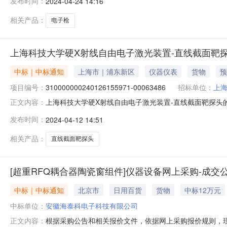
发布时间：
2024-04-24 14:16
证，离子泵接口简单，抽速高，价格较低，均为成熟产品.三
力，交期
相关产品：
电子枪
上海科技大学硬X射线自由电子激光装置-直线截面靶探
中标｜中标通知
上海市｜浦东新区
仪器仪表
货物
预
项目编号：
310000000240126155971-00063486
招标单位：
上
上海科技大学硬X射线自由电子激光装置-直线截面靶探头的中标（
正文内容：
电子激光装置-直线截面靶探头三、中标（成交）信息序号标
发布时间：
2024-04-12 14:51
徽省芜湖市南陵县经济开发区标准化厂房5号楼1层四、主要
相关产品：
直线截面靶探头
[超重RFQ耦合器陶瓷窗组件]仪器设备网上采购-成交
中标｜中标通知
北京市
日用百货
货物
中标12万元
中标单位：
安徽海泰科电子科技有限公司
根据采购公告和相关报价文件，依据网上采购报价规则，
正文内容：