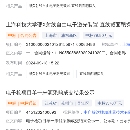
相关产品：
硬X射线自由电子激光装置-直线截面靶探头
上海科技大学硬X射线自由电子激光装置-直线截面靶
中标｜合同公告
上海市｜浦东新区
中标79.80万元
项目编号：
310000000240126155971-00063486
招标单位：
上
一、合同编号：11N05505885920241029二、合同名
正文内容：
四、项目名称：上海科技大学硬X射线自由电子激光装置-直线
发布时间：
2024-09-18 15:22
方）：安徽海泰科电子科技有限公司法定代表人：邵海根(男)
相关产品：
硬X射线自由电子激光装置
直线截面靶探头
电子枪项目单一来源采购成交结果公示
中标｜中标通知
江苏省｜苏州市｜吴江区
中标7.70万元
项目编号：
4451202400093
招标单位：
中广核达胜加速器技术有
电子枪项目单一来源采购成交结果公示一、公示期：公示开始时间
正文内容：
电子枪采购单位：中广核达胜加速器技术有限公司项目类