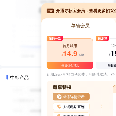
开通寻标宝会员，查看更多招采
VIP
单省会员
限购一次
最划算
1
首月试用
1
14.9
¥39
¥
¥
每日仅0.48元
每日仅
到期29元/月/省自动续费，可随时取消。
中标产品
标讯详情查看
关键电话直连