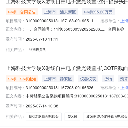
上海科技大学硬X射线自由电子激光装置-丝扫描探头
中标｜合同公告
上海市｜浦东新区
中标295.20万元
项目编号：
310000000250131167188-00196511
招标单位：
上
一、合同编号：11N05505885920252206二、合同名
正文内容：
目名称：上海科技大学硬X射线自由电子激光装置-丝扫描探
发布时间：
2025-07-18 11:41
泰科电子科技有限公司地址：安徽省芜湖市南陵县经济开发区
相关产品：
丝扫描探头
上海科技大学硬X射线自由电子激光装置-抗COTR截面
中标｜中标通知
上海市｜静安区
仪器仪表
货物
预算
项目编号：
310000000250131167203-00196526
招标单位：
上
中标结果公告采购项目编号:310000000250131167
正文内容：
称:上海中招招标有限公司采购代理机构代码:91310101
发布时间：
2025-07-14 10:38
目编号：310000000250131167203-001965
相关产品：
抗COTR截面靶探头
硬X射
波荡器DUMP段截面靶探头