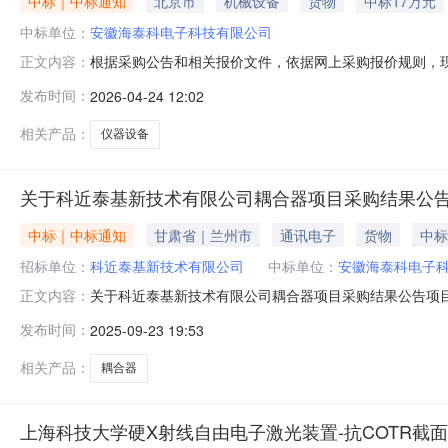
中标｜中标通知
北京市
机械设备
货物
中标17万元
中标单位：
安徽海泰科电子科技有限公司
根据采购公告和相关报价文件，依据网上采购报价规则，
正文内容：
限公司】成交金额：【170000.0元】成交意见：【
发布时间：
2026-04-24 12:02
电子科技有限公司供货周期最短】感谢各供应商对本采购项目的积极
相关产品：
仪器设备
关于科近泰基新技术有限公司耦合器项目采购结果公
中标｜中标通知
甘肃省｜兰州市
通讯电子
货物
中标
招标单位：
科近泰基新技术有限公司
中标单位：
安徽海泰科电子
关于科近泰基新技术有限公司耦合器项目采购结果公告项
正文内容：
写：340000元）特此公告！科近泰基新技术有限公司202
发布时间：
2025-09-23 19:53
相关产品：
耦合器
上海科技大学硬X射线自由电子激光装置-抗COTR截