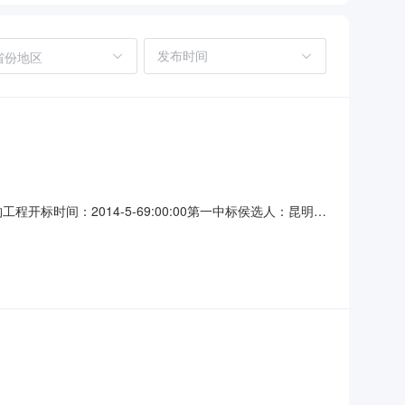
省份地区
程开标时间：2014-5-69:00:00第一中标侯选人：昆明怡
侯选人：昆明拓普楼宇设备工程有限公司项目负责人：王宏
标地点：河口县共公资源交易中心工期：(天)60计划开竣工