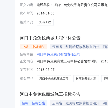
建设单位：河口中免免税品有限责任公司公示有效期：2
正文内容：
梯安装有限公司项目负责人：赖先第二中标侯选
发布时间：
2014-01-06
邀请评标办法：综合评估法工程类别：采购安装建
招
相关产品：
安装工程
河口中免免税商城工程中标公告
中标｜中标通知
云南省｜红河哈尼族彝族自治州｜河
招标单位：
河口中免免税品有限责任公司
河口中免免税商城工程中标公告发布时间：2013
正文内容：
钢,硅酸盐水泥所属行业：;建筑钢材;水泥砖瓦;
发布时间：
2013-05-07
2013-5-79:44:37第一中标侯选人：
团
相关产品：
河口中免免税商城工程
矿渣硅酸盐水泥
碎
河口中免免税商城施工招标公告
招标｜招标公告
云南省｜红河哈尼族彝族自治州｜河