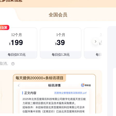
全国会员
最划算
12个月
1个月
3个月
199
39
99
¥
¥
¥
每日仅0.55元
每日仅1.26元
每日仅1.08元
时取消。