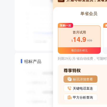
单省会员
限购一次
首月试用
14.9
¥39
¥
每日仅0.48元
到期29元/月/省自动续费，可随
招标产品
标讯详情查看
关键电话直连
甲方分析查询