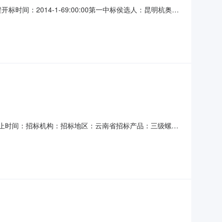
标时间：2014-1-69:00:00第一中标侯选人：昆明杭奥电
达电梯销售安装有限责任公司项目负责人：张南招标方式：
河口县共公资源交易中心工期：(天)30计划开竣工时间：/
公开截止时间：招标机构：招标地区：云南省招标产品：三级螺纹
13年5月10日工程名称：河口中免免税商城工程开标时间：
设工程有限公司项目负责人：邓亮第三中标侯选人：红河建设集