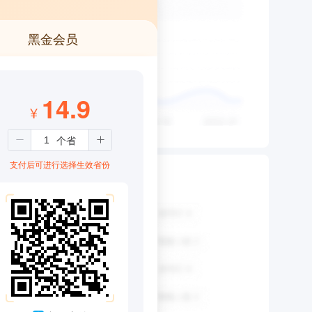
黑金会员
14.9
¥
支付后可进行选择生效省份