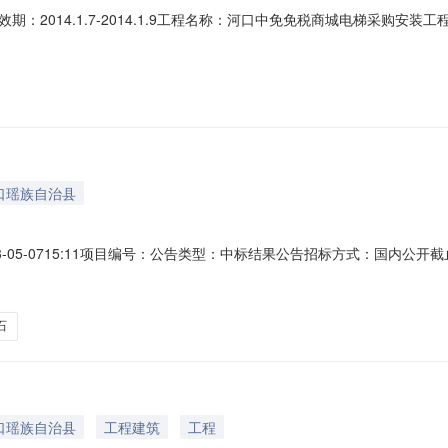
014.1.7-2014.1.9工程名称：河口中免免税商城电梯采购安装工程开
人：快意电梯股份有限公司项目负责人：薛朝晖第三中标侯选人：云南迅
设规模：升降电梯3部、自动扶梯1部2-->结构类型：电梯安装开标地点：
口瑶族自治县
-05-0715:11项目编号：公告类型：中标结果公告招标方式：国内
建设单位：河口中免免税品有限责任公司公示有效期：2013年5月8日-20
浙江凌云建设工程有限公司项目负责人：蔡仁健第二中标侯选人：四川省恒沣建
石
口瑶族自治县
工程建筑
工程