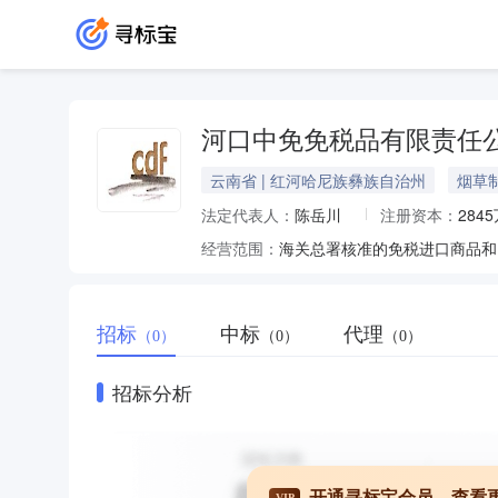
河口中免免税品有限责任
云南省 | 红河哈尼族彝族自治州
烟草
法定代表人：
陈岳川
注册资本：
284
经营范围：
招标
中标
代理
（0）
（0）
（0）
招标分析
开通寻标宝会员，查看
VIP