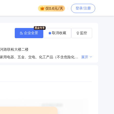
登录/注册
企业全景
取消收藏
监控
河路联检大楼二楼
海关总署核准的免税进口商品和国产品、有税烟、酒、日用百货、纺织品、服装、皮具、香水、化妆品、家用电器、五金、交电、化工产品（不含危险化学品）、预包装食品的销售（依法须经批准的项目，经相关部门批准后方可开展经营活动）
展开