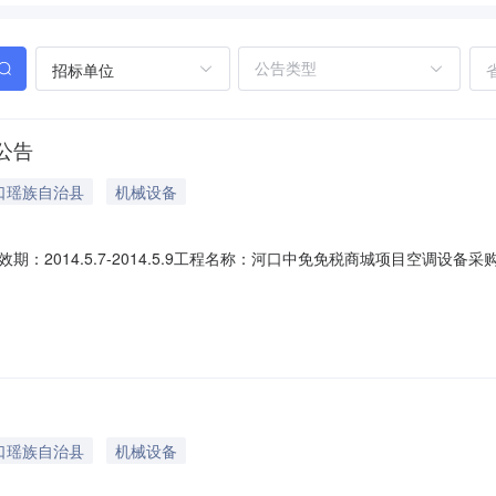
招标单位
公告
口瑶族自治县
机械设备
014.5.7-2014.5.9工程名称：河口中免免税商城项目空调设备采购工
第二中标侯选人：昆明博西科工贸有限公司项目负责人：李文金第三中标
：采购安装建设规模：空调总冷量不少于460km2-->结构类型：安装开
口瑶族自治县
机械设备