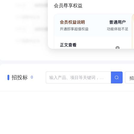
会员尊享权益
招投标
招
0