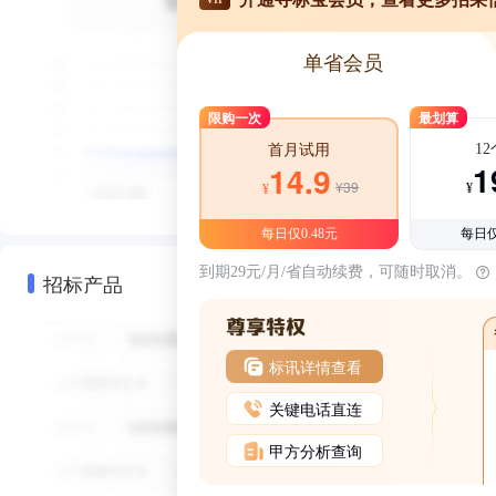
单省会员
限购一次
最划算
1
首月试用
1
14.9
¥39
¥
¥
每日仅0.48元
每日仅
到期29元/月/省自动续费，可随时取消。
招标产品
标讯详情查看
关键电话直连
甲方分析查询