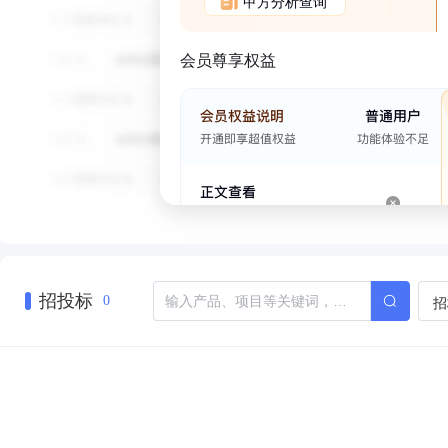
甲方分析查询
会员尊享权益
招投标
招
0