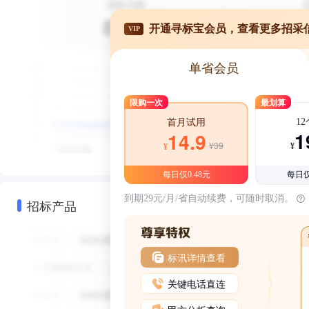
开通寻标宝会员，查看更多招采
VIP
单省会员
限购一次
最划算
1
首月试用
1
14.9
¥39
¥
¥
每日仅0.48元
每日仅
到期29元/月/省自动续费，可随时取消。
招标产品
标讯详情查看
关键电话直连