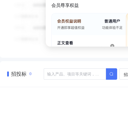
会员尊享权益
招投标
招
0