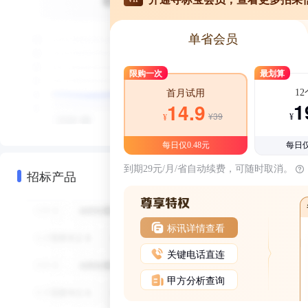
单省会员
限购一次
最划算
1
首月试用
1
14.9
¥39
¥
¥
每日仅0.48元
每日仅
到期29元/月/省自动续费，可随时取消。
招标产品
标讯详情查看
关键电话直连
甲方分析查询