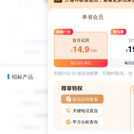
单省会员
限购一次
最划算
1
首月试用
1
14.9
¥39
¥
¥
每日仅0.48元
每日仅
到期29元/月/省自动续费，可随时取消。
招标产品
标讯详情查看
关键电话直连
甲方分析查询