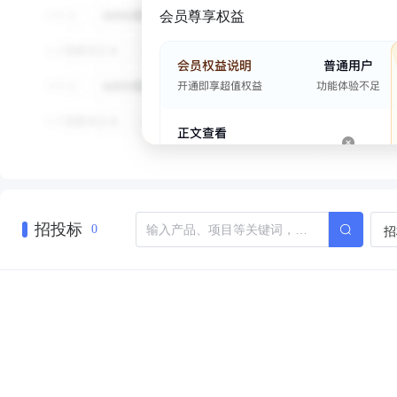
会员尊享权益
招投标
招
0