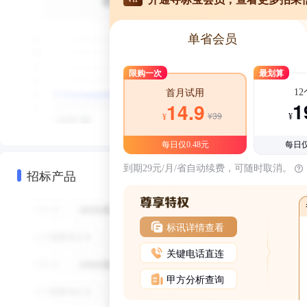
单省会员
限购一次
最划算
1
首月试用
1
14.9
¥39
¥
¥
每日仅0.48元
每日仅
到期29元/月/省自动续费，可随时取消。
招标产品
标讯详情查看
关键电话直连
甲方分析查询