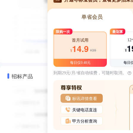
单省会员
限购一次
最划算
1
首月试用
1
14.9
¥39
¥
¥
每日仅0.48元
每日仅
到期29元/月/省自动续费，可随时取消。
招标产品
标讯详情查看
关键电话直连
甲方分析查询