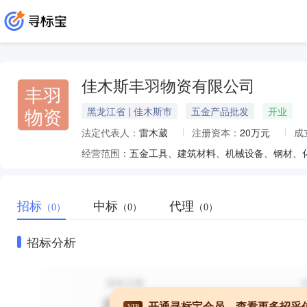
佳木斯丰羽物资有限公司
丰羽
物资
黑龙江省 | 佳木斯市
五金产品批发
开业
法定代表人：
雷木葳
注册资本：
20万元
成
经营范围：
招标
中标
代理
（0）
（0）
（0）
招标分析
开通寻标宝会员，查看更多招采
VIP