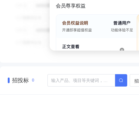
会员尊享权益
招投标
招
0