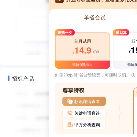
单省会员
限购一次
最划算
1
首月试用
1
14.9
¥39
¥
¥
每日仅0.48元
每日仅
到期29元/月/省自动续费，可随时取消。
招标产品
标讯详情查看
关键电话直连
甲方分析查询