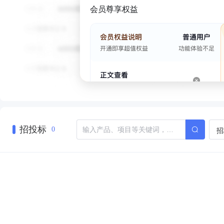
会员尊享权益
招投标
招
0