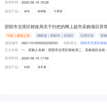
发布时间：
2025-06-19 18:28
塔区报价起止时间:-二、采购单位信息采购单位名称:邵阳
相关产品：
抹布
收纳箱
计算器
邵阳市北塔区财政局关于扫把的网上超市采购项目异
中标｜废标公告
湖南省｜邵阳市｜北塔区
日用百货
货物
项目编号：
2621101000022232033
招标单位：
邵阳市北塔区财政
一、采购人名称：邵阳市北塔区财政局二、采购项目名称：邵阳
正文内容：
采购-自行组织五、采购方式：其他六、成交供应商：邵阳市北
发布时间：
2025-06-19 17:56
销售价格偏高,高出平均销售价(￥32.92)67.07%；[芦荟
相关产品：
扫把
洗手液