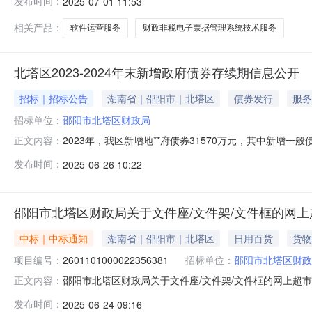
发布时间：
2025-07-01 11:53
称:湖南省邵阳市北塔区报价起止时间:-二、采购单位信息
相关产品：
软件运营服务
财政非税电子票据管理系统技术服务
北塔区2023-2024年末新增政府债券存续期信息公开
招标｜招标公告
湖南省｜邵阳市｜北塔区
债券发行
服务
招标单位：
邵阳市北塔区财政局
2023年，我区新增地**府债券31570万元，其中新增
正文内容：
老旧小区改造、城乡供水一体化、托育综合服务等项目建设）
发布时间：
2025-06-26 10:22
站建设等民生项目）、未新增专项债券。附件：1.表3-1新增地
邵阳市北塔区财政局关于文件座/文件架/文件框的网
中标｜中标通知
湖南省｜邵阳市｜北塔区
日用百货
货物
项目编号：
2601101000022356381
招标单位：
邵阳市北塔区财政
邵阳市北塔区财政局关于文件座/文件架/文件框的网上超市采购
正文内容：
塔区财政局关于文件座/文件架/文件框的网上超市采购项目项目编
发布时间：
2025-06-24 09:16
在行政区划名称:湖南省邵阳市北塔区报价起止时间:-二