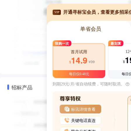
开通寻标宝会员，查看更多招采
VIP
单省会员
限购一次
最划算
1
首月试用
1
14.9
¥39
¥
¥
每日仅0.48元
每日仅
到期29元/月/省自动续费，可随时取消。
招标产品
标讯详情查看
关键电话直连