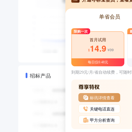
单省会员
限购一次
首月试用
14.9
¥39
¥
每日仅0.48元
到期29元/月/省自动续费，可随
招标产品
标讯详情查看
关键电话直连
甲方分析查询