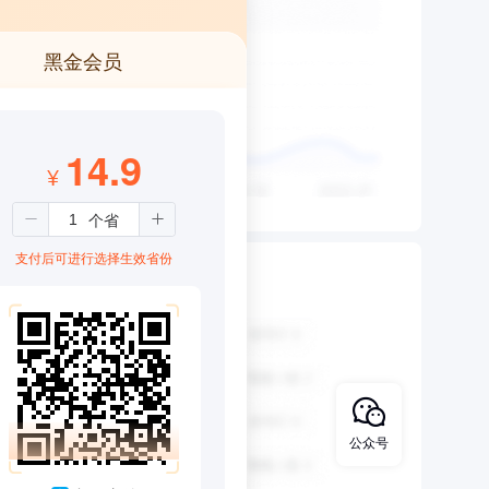
黑金会员
14.9
¥
支付后可进行选择生效省份
公众号