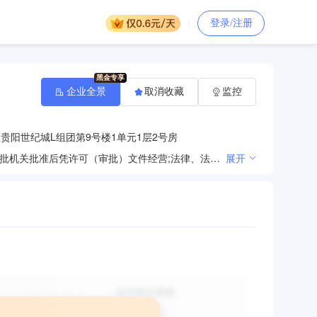
登录/注册
企业全景
取消收藏
监控
贵阳世纪城L组团第9号楼1单元1层2号房
法律、法规、国务院决定规定禁止的不得经营；法律、法规、国务院决定规定应当许可（审批）的，经审批机关批准后凭许可（审批）文件经营;法律、法规、国务院决定规定无需许可（审批）的，市场主体自主选择经营。（一般经营项目：计算机软硬件开发、销售及技术服务；电子设备租赁；音响设备、摄像机租赁、销售；音视频设备租赁、销售；计算机耗材，电子产品，数码相机，通信设备。※※）
展开