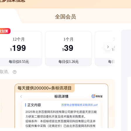
全国会员
最划算
12个月
1个月
3个月
199
39
99
¥
¥
¥
每日仅0.55元
每日仅1.26元
每日仅1.08元
时取消。