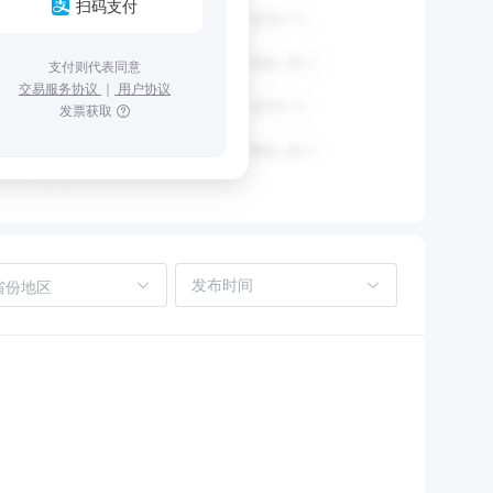
扫码支付
支付则代表同意
交易服务协议
｜
用户协议
发票获取
省份地区