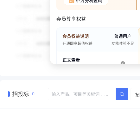
甲方分析查询
会员尊享权益
招投标
招
0