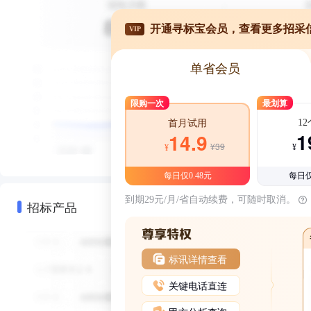
开通寻标宝会员，查看更多招采
VIP
单省会员
限购一次
最划算
1
首月试用
1
14.9
¥39
¥
¥
每日仅0.48元
每日仅
到期29元/月/省自动续费，可随时取消。
招标产品
标讯详情查看
关键电话直连