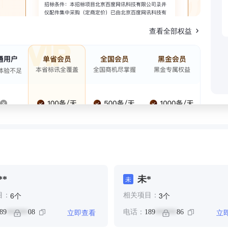
查看全部权益
**
未*
未
个
个
6
3
目：
相关项目：
立即查看
立
89
08
电话：
189
86
******
******