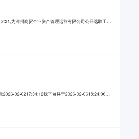
12:31,为漳州商贸企业资产管理运营有限公司公开选取工程
：联系人名称：杨先生选中中介日期：2026-02-
务金额（元）：3000服务金额（元）：金额说明：总价包干
17:34:12我平台将于2026-02-0618:24:00为
门名称：漳州商贸企业资产管理运营有限公司工程项目名
工程）服务时限：中选人收到中选确认书后五个工作日内签