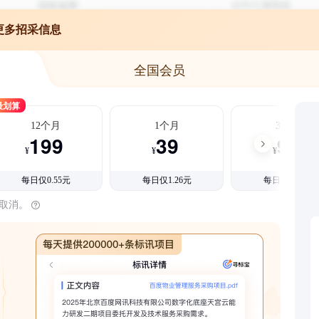
更多招采信息
全国会员
最划算
12个月
1个月
3个月
199
39
99
¥
¥
¥
每日仅0.55元
每日仅1.26元
每日仅1.08元
时取消。