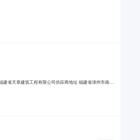
称:福建省天章建筑工程有限公司供应商地址:福建省漳州市南靖
要标的信息序号标的名称施工范围施工要求工期要求施工标准金额
购文件、合同要求及相关规范和标准要求。314800