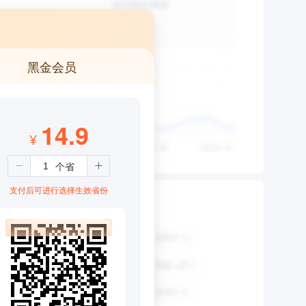
黑金会员
14.9
¥
支付后可进行选择生效省份