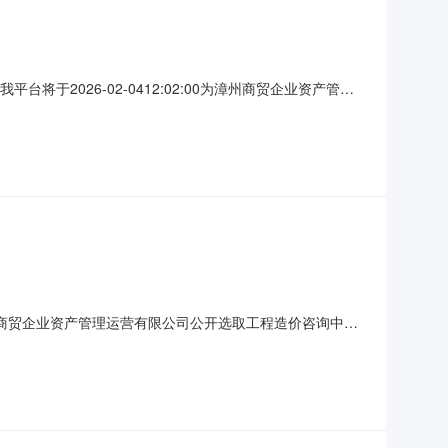
台将于2026-02-0412:02:00为漳州商贸企业资产管理
有限公司工程项目名称：通用公寓综合楼3楼改造修缮项目
订书面合同，个工作日内完成工作（法律、法规对招标时间有
为漳州商贸企业资产管理运营有限公司公开选取工程造价咨询中介
日期：2026-01-0913:01服务事项：工程造价咨
说明：预算编制费用：3500000*0.005*0