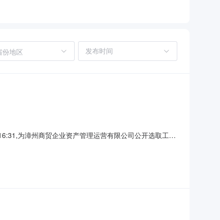
省份地区
16:31,为漳州商贸企业资产管理运营有限公司公开选取工程
：联系人名称：杨先生选中中介日期：2026-05-
务金额（元）：3000服务金额（元）：金额说明：3000元整。