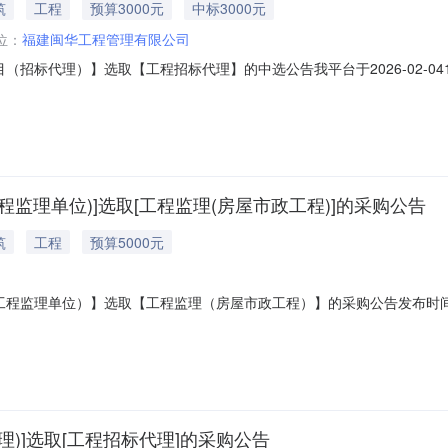
筑
工程
预算3000元
中标3000元
位：
福建闽华工程管理有限公司
招标代理）】选取【工程招标代理】的中选公告我平台于2026-02-04
下：工程项目名称：通用公寓综合楼3楼改造修缮项目（招标代理）项目编号
价（万元）：35万元预算服务金额（元）：3000元折扣率：1.00实际服
监理单位)]选取[工程监理(房屋市政工程)]的采购公告
筑
工程
预算5000元
位）】选取【工程监理（房屋市政工程）】的采购公告发布时间:2026-02-02
程监理（房屋市政工程）中介服务机构，现将相关事项通告如下：采购部
程监理单位）项目预估造价（万元）：35服务事项：工程监理（房屋市政
)]选取[工程招标代理]的采购公告