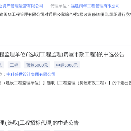
业资产管理运营有限公司
代理单位：
福建闽华工程管理有限公司
建闽华工程管理有限公司对通用公寓综合楼3楼改造修缮项目,组织进行竞争
H(TP)2026-0053.采购内容及要求：金额单位：人民币元采购包品
49797.04元否349797.04元0建筑业4.需要落实的政府采购政策：4
监理单位)]选取[工程监理(房屋市政工程)]的中选公告
筑
工程
预算5000元
中标5000元
位：
中科盛世设计集团有限公司
建设工程监理单位）】选取【工程监理（房屋市政工程）】的中选公告我平台于
介机构，现将中选结果相关事项确认如下：工程项目名称：通用公寓综合
18:31服务事项：工程监理（房屋市政工程）项目预估造价（万元）：35万元
)]选取[工程招标代理]的中选公告