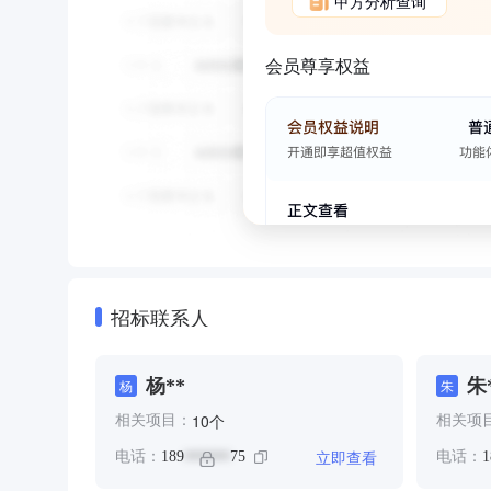
甲方分析查询
会员尊享权益
招标联系人
杨**
朱
杨
朱
个
10
相关项目：
相关项
立即查看
电话：
189
75
电话：
1
******