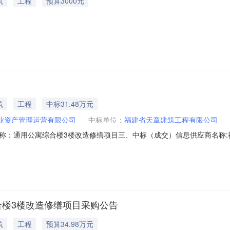
筑
工程
预算3000元
筑
工程
中标31.48万元
业资产管理运营有限公司
中标单位：
福建省天章建筑工程有限公司
二、项目名称：通用公寓综合楼3楼改造修缮项目三、中标（成交）信息供应商名
2352021202200561中标（成交）金额:314800.00元四、主
购文件详见采购文件、合同要求及相关规范和标准要求。30个日历天符合采
合楼3楼改造修缮项目采购公告
筑
工程
预算34.98万元