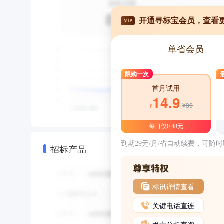
开通寻标宝会员，查看
VIP
单省会员
限购一次
首月试用
14.9
¥39
¥
每日仅0.48元
到期29元/月/省自动续费，可随
招标产品
标讯详情查看
关键电话直连