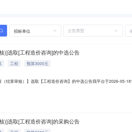
招标单位
)]选取[工程造价咨询]的中选公告
筑
工程
预算3000元
结算审核）】选取【工程造价咨询】的中选公告我平台于2026-05-18
下：工程项目名称：通用公寓综合楼3楼改造修缮项目（结算审核）项目编号
（元）：350000元预算服务金额（元）：3000元折扣率：1.00实际服
)]选取[工程造价咨询]的采购公告