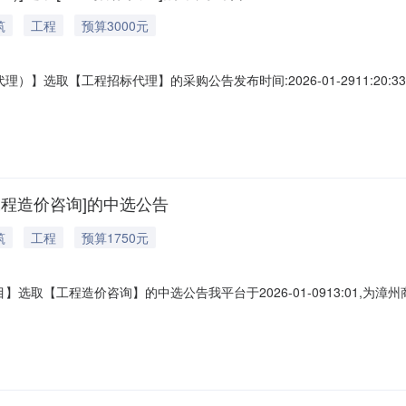
筑
工程
预算3000元
取【工程招标代理】的采购公告发布时间:2026-01-2911:20:33我平
构，现将相关事项通告如下：采购部门名称：漳州商贸企业资产管理运营
事项：工程招标代理服务时限：中选人收到中选确认书后五个工作日内签
工程造价咨询]的中选公告
筑
工程
预算1750元
选取【工程造价咨询】的中选公告我平台于2026-01-0913:01,
称：通用公寓综合楼3楼改造修缮项目项目编号：联系人名称：杨先生选中中介
）：1750元折扣率：0.9实际服务金额（元）：1575服务金额（元）：金额