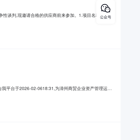
性谈判,现邀请合格的供应商前来参加。1.项目名称：通用
公众号
目号标的名称数量采购包预算允许进口采购包最高限价谈判保证金所
.1进口产品：不适用。4.2节能产品、环境标志产品
2026-02-0618:31,为漳州商贸企业资产管理运营
楼3楼改造修缮项目（建设工程监理单位）项目编号：联系
预算服务金额（元）：5000元折扣率：1.00实际服务金额