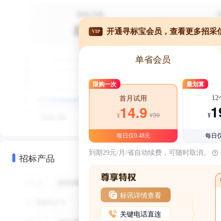
开通寻标宝会员，查看更多招采
VIP
单省会员
限购一次
最划算
1
首月试用
1
14.9
¥39
¥
¥
每日仅0.48元
每日仅
到期29元/月/省自动续费，可随时取消。
招标产品
标讯详情查看
关键电话直连