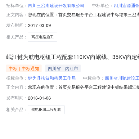
招标单位：
四川三岔湖建设开发有限公司
中标单位：
四川宏源通
您现在的位置：首页交易服务平台工程建设中标结果三岔湖
正文内容：
闭】三岔湖环湖路一期雷打石段（滑坡损毁段）重建工程
发布时间：
2017-03-09
湖路一期雷打石段（滑坡损毁段）重建工程高压电路施工项目
话028-27268398招标
相关产品：
高压电路施工
岷江犍为航电枢纽工程配套110KV向岷线、35KV向
中标｜中标通知
四川省｜内江市
招标单位：
犍为县扶贫和移民工作局
中标单位：
四川省川驰建设
您现在的位置：首页交易服务平台工程建设中标结果岷江犍为航
正文内容：
印】【关闭】岷江犍为航电枢纽工程配套110KV向岷线、
发布时间：
2016-01-06
定线迁改项目一标段施工项目业主（招标人）犍为县扶贫和移
联系电话
相关产品：
航电枢纽工程配套