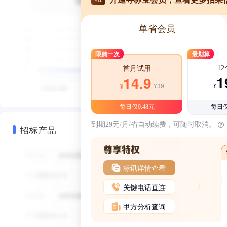
单省会员
限购一次
最划算
1
首月试用
1
14.9
¥39
¥
¥
每日仅0.48元
每日仅
到期29元/月/省自动续费，可随时取消。
招标产品
标讯详情查看
关键电话直连
甲方分析查询