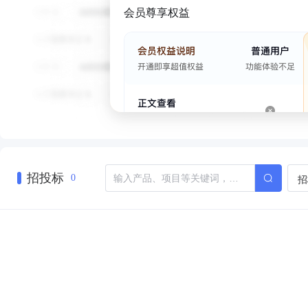
会员尊享权益
招投标
招
0