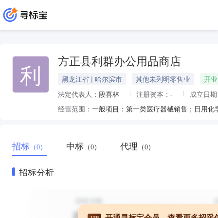
方正县利群办公用品商店
利
黑龙江省 | 哈尔滨市
其他未列明零售业
开业
法定代表人：
段喜林
注册资本：
-
成立日期
经营范围：
招标
中标
代理
（0）
（0）
（0）
招标分析
开通寻标宝会员，查看更多招采
VIP