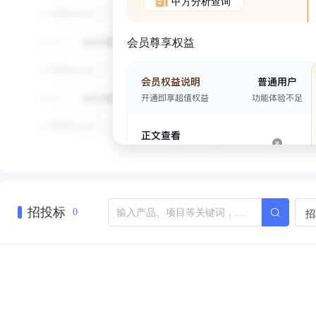
甲方分析查询
会员尊享权益
招投标
招
0