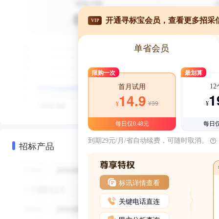
开通寻标宝会员，查看更多招采
VIP
单省会员
限购一次
最划算
1
首月试用
1
14.9
¥39
¥
¥
每日仅0.48元
每日仅
到期29元/月/省自动续费，可随时取消。
招标产品
标讯详情查看
关键电话直连