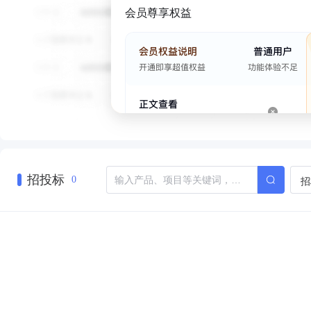
会员尊享权益
招投标
招
0