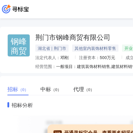
荆门市钢峰商贸有限公司
钢峰
商贸
湖北省 | 荆门市
其他室内装饰材料零售
开业
法定代表人：
邓刚
注册资本：
500万元
成
经营范围：
招标
中标
代理
（0）
（0）
（0）
招标分析
开通寻标宝会员，查看更多招采
VIP