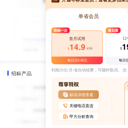
单省会员
限购一次
最划算
1
首月试用
1
14.9
¥39
¥
¥
每日仅0.48元
每日仅
到期29元/月/省自动续费，可随时取消。
招标产品
标讯详情查看
关键电话直连
甲方分析查询