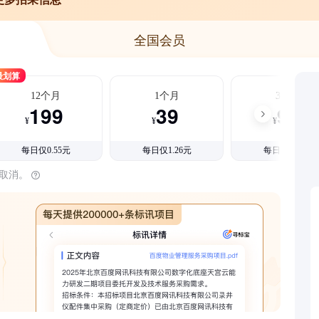
全国会员
最划算
12个月
1个月
3个月
199
39
99
¥
¥
¥
每日仅0.55元
每日仅1.26元
每日仅1.08元
时取消。