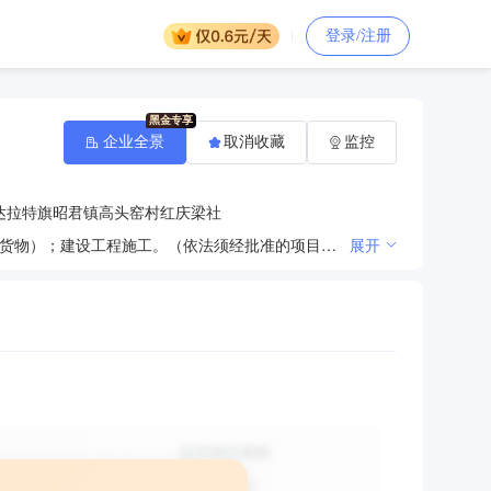
登录/注册
企业全景
取消收藏
监控
达拉特旗昭君镇高头窑村红庆梁社
许可项目：建筑劳务分包；建设工程设计；建筑物拆除作业（爆破作业除外）；道路货物运输（不含危险货物）；建设工程施工。（依法须经批准的项目，经相关部门批准后方可开展经营活动，具体经营项目以相关部门批准文件或许可证件为准）一般项目：土石方工程施工；园林绿化工程施工；建筑材料销售；煤制活性炭及其他煤炭加工；机械设备租赁；物业服务评估；物业管理。（除依法须经批准的项目外，凭营业执照依法自主开展经营活动）
展开