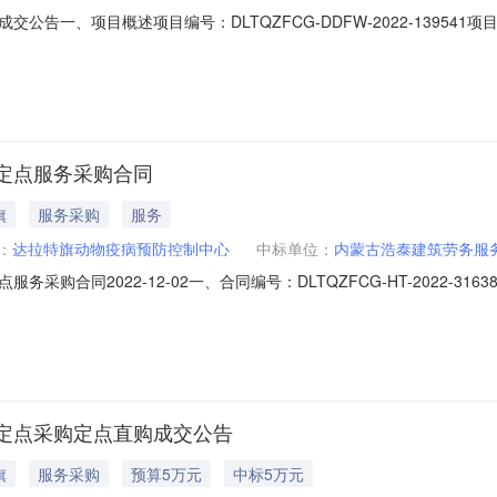
公告一、项目概述项目编号：DLTQZFCG-DDFW-2022-1395
00.00项目开始时间：2022-11-2909:59:08项目截止时间：2022-12
22]DQ02545号采购方式：电子卖场（定点服务采购）二、报价要求(一)
定点服务采购合同
旗
服务采购
服务
：
达拉特旗动物疫病预防控制中心
中标单位：
内蒙古浩泰建筑劳务服
采购合同2022-12-02一、合同编号：DLTQZFCG-HT-2022-
CG-DDFW-2022-140548四、项目名称：达拉特旗动物疫病预防
704904884供应商（乙方）：内蒙古浩泰建筑劳务服务有限公司地址
定点采购定点直购成交公告
旗
服务采购
预算5万元
中标5万元