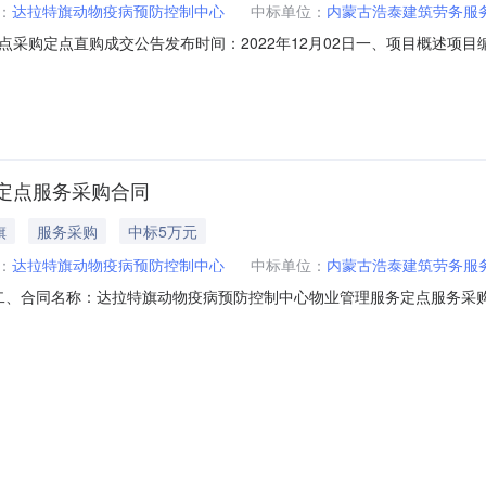
：
达拉特旗动物疫病预防控制中心
中标单位：
内蒙古浩泰建筑劳务服
定点直购成交公告发布时间：2022年12月02日一、项目概述项目编号：DLT
：达拉特旗动物疫病预防控制中心所属区域：达拉特旗预算金额(元)：50,00
案书/批准书编号：鄂财购备字(电子)[2022]DQ03261号采购方式：电
定点服务采购合同
旗
服务采购
中标5万元
：
达拉特旗动物疫病预防控制中心
中标单位：
内蒙古浩泰建筑劳务服
6381二、合同名称：达拉特旗动物疫病预防控制中心物业管理服务定点服务采购合同三
业管理服务定点采购五、合同主体采购人（甲方）：达拉特旗动物疫病预防控
特旗昭君镇高头窑村联系方式：13614777037六、合同主要信息主