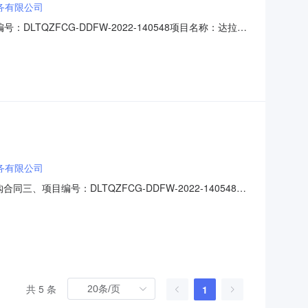
务有限公司
QZFCG-DDFW-2022-140548项目名称：达拉特
0.00项目开始时间：2022-11-3014:51:49采购
子卖场（定点服务）二、需
务有限公司
、项目编号：DLTQZFCG-DDFW-2022-140548
制中心地址：无联系方式：15704904884供应商（乙
要标的名称：物业管理服务,采购数量：1;规格
共 5 条
1