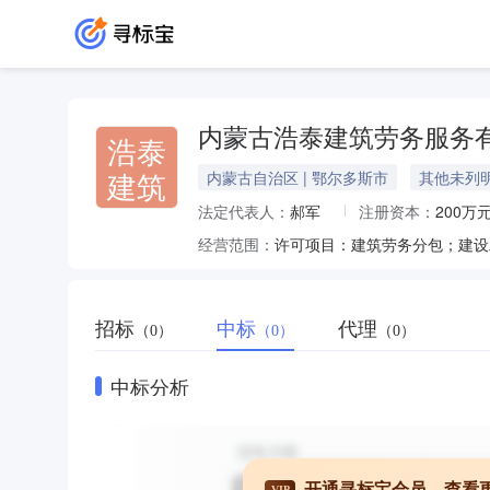
内蒙古浩泰建筑劳务服务
浩泰
建筑
内蒙古自治区 | 鄂尔多斯市
其他未列
法定代表人：
郝军
注册资本：
200万
经营范围：
招标
中标
代理
（0）
（0）
（0）
中标分析
开通寻标宝会员，查看
VIP