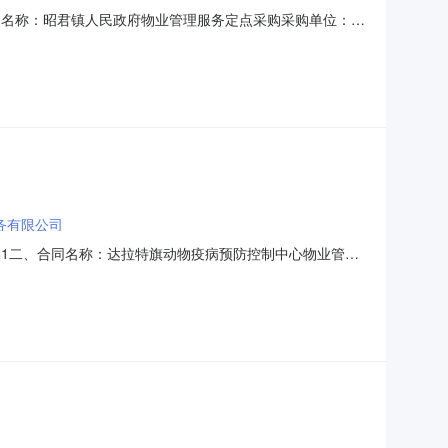
41项目名称：昭君镇人民政府物业管理服务定点采购采购单位：昭
-0300:00:00采购人联系方式：冯喜云13234775111采购
报价须
务有限公司
316381二、合同名称：达拉特旗动物疫病预防控制中心物业管理
控制中心物业管理服务定点采购五、合同主体采购人（甲方）：达拉
：达拉特旗昭君镇高头窑村联系方式：1361