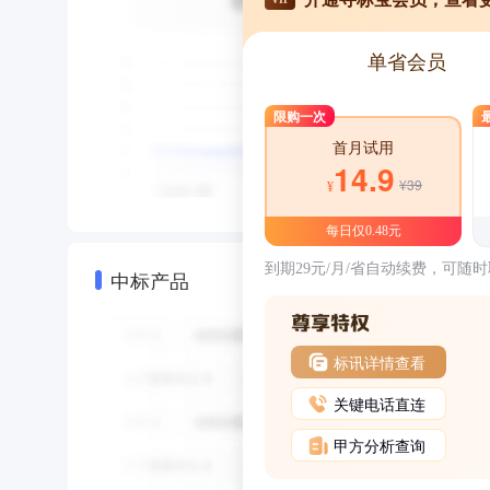
单省会员
限购一次
首月试用
14.9
¥39
¥
每日仅0.48元
到期29元/月/省自动续费，可随
中标产品
标讯详情查看
关键电话直连
甲方分析查询