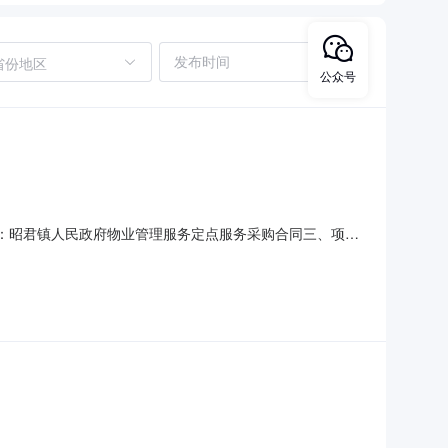
省份地区
公众号
、合同名称：昭君镇人民政府物业管理服务定点服务采购合同三、项目
甲方）：昭君镇人民政府地址：无联系方式：13234775111
主要信息主要标的名称：1,采购数量