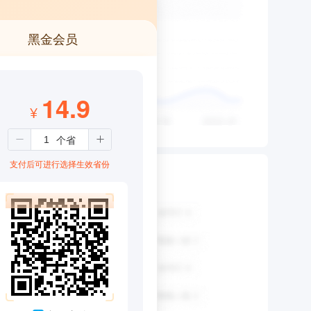
黑金会员
14.9
¥
支付后可进行选择生效省份