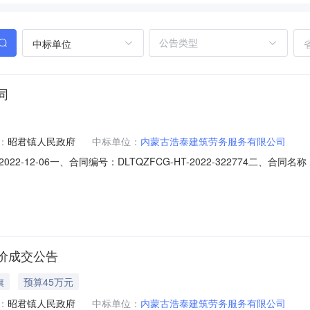
中标单位
同
：
昭君镇人民政府
中标单位：
内蒙古浩泰建筑劳务服务有限公司
2-12-06一、合同编号：DLTQZFCG-HT-2022-322774二
541四、项目名称：昭君镇人民政府物业管理服务定点采购五、合同主体采购人（
司地址：达拉特旗昭君镇高头窑村联系方式：13614777037六、合同
价成交公告
旗
预算45万元
：
昭君镇人民政府
中标单位：
内蒙古浩泰建筑劳务服务有限公司