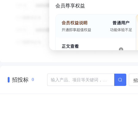
会员尊享权益
招投标
招
0