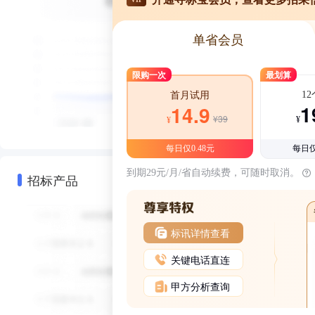
单省会员
限购一次
最划算
1
首月试用
1
14.9
¥39
¥
¥
每日仅0.48元
每日仅
到期29元/月/省自动续费，可随时取消。
招标产品
标讯详情查看
关键电话直连
甲方分析查询