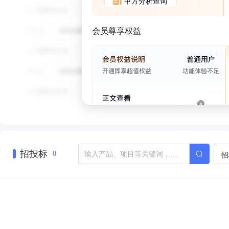
甲方分析查询
会员尊享权益
招投标
招
0