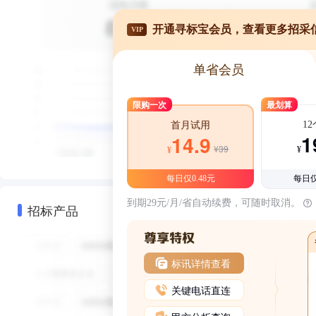
开通寻标宝会员，查看更多招采
VIP
单省会员
限购一次
最划算
1
首月试用
1
14.9
¥39
¥
¥
每日仅0.48元
每日仅
到期29元/月/省自动续费，可随时取消。
招标产品
标讯详情查看
关键电话直连