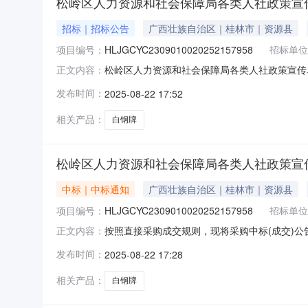
松岭区人力资源和社会保障局各类人社政策宣传
招标｜招标公告
广西壮族自治区｜桂林市｜资源县
项目编号：
HLJGCYC2309010020252157958
招标单位
松岭区人力资源和社会保障局各类人社政策宣传单
正文内容：
的宣传内容制作宣传单3000张；按照提供的宣
发布时间：
2025-08-22 17:52
张、宣传海报60张、宣传条幅4条、劳动人事
共和国政府采购法》第二
相关产品：
白钢牌
松岭区人力资源和社会保障局各类人社政策宣传
中标｜中标通知
广西壮族自治区｜桂林市｜资源县
项目编号：
HLJGCYC2309010020252157958
招标单位
按照直接采购成交规则，现将采购中标(成交)公
正文内容：
HLJGCYC2309010020252157958
发布时间：
2025-08-22 17:28
2216:23:54中选供应商状态供应商名称评审结果
相关产品：
白钢牌