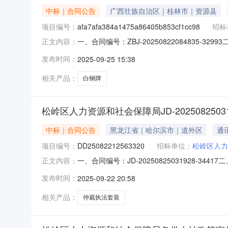
中标｜合同公告
广西壮族自治区｜桂林市｜资源县
项目编号：
afa7afa384a1475a86405b853cf1cc98
招标
一、合同编号：ZBJ-20250822084835-3299
正文内容：
传单6000张、宣传海报60张、宣传条幅4条
发布时间：
2025-09-25 15:38
式：13845707205供应商(乙方)：松岭区星光
相关产品：
白钢牌
松岭区人力资源和社会保障局JD-2025082503
中标｜合同公告
黑龙江省｜哈尔滨市｜道外区
通
项目编号：
DD25082212563320
招标单位：
松岭区人力
一、合同编号：JD-20250825031928-344
正文内容：
子卖场直购五、合同主体采购人(甲方)：松岭区人
发布时间：
2025-09-22 20:58
址：哈尔滨市道外区玖和琚联系方式：1864639
相关产品：
仲裁执法套装