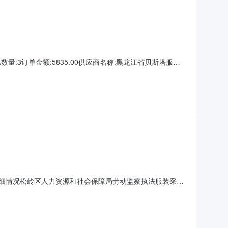
%数量:3订单金额:5835.00供应商名称:黑龙江省贝斯塔服饰
购详细情况松岭区人力资源和社会保障局劳动监察执法服装采购
会保障局采购项目名称：松岭区人力资源和社会保障局劳动监
要功能或目标:松岭区人力资源和社会保障局劳动监察执法服装采