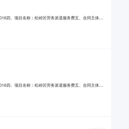
]00016四、项目名称：松岭区劳务派遣服务费五、合同主体采
（乙方）：大兴安岭宏成物业管理有限公司地址：加格达奇区卫
求）：详见合同主要标的数量：1.0000项主要标的
]00016四、项目名称：松岭区劳务派遣服务费五、合同主体采
方)：大兴安岭宏成物业管理有限公司地址：加格达奇区卫东街道
号/服务要求1劳务派遣费1(项)￥3