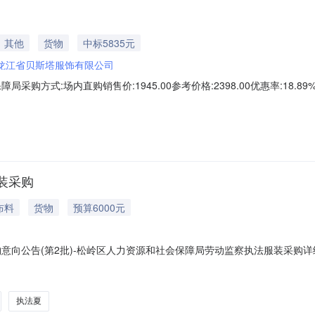
其他
货物
中标5835元
龙江省贝斯塔服饰有限公司
方式:场内直购销售价:1945.00参考价格:2398.00优惠率:18.89
8:40
装采购
布料
货物
预算6000元
购意向公告(第2批)-松岭区人力资源和社会保障局劳动监察执法服装采
2025年度政府采购意向公告(第2批)采购单位：松岭区人力资源和社
人民币)采购品目：采购需求概况：采购内容:制服采购数量:3.0000套主
执法夏