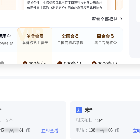
查看全部权益
*
未*
未
个
个
3
3
目：
相关项目：
立即查看
立
45
81
电话：
138
05
*******
******