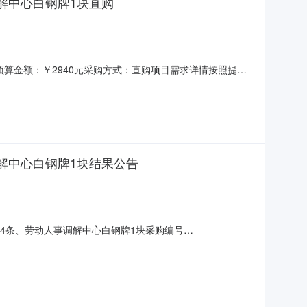
解中心白钢牌1块直购
预算金额：￥2940元采购方式：直购项目需求详情按照提供
中心白钢牌1块。展开项目名称：各类人社政策宣传单6000
列明行业服务周期：30天供应商资格：一、符合《中华人民
解中心白钢牌1块结果公告
幅4条、劳动人事调解中心白钢牌1块采购编号
泳海采购结果成功评选报价供应商数1公告日期2025-08-
.00%