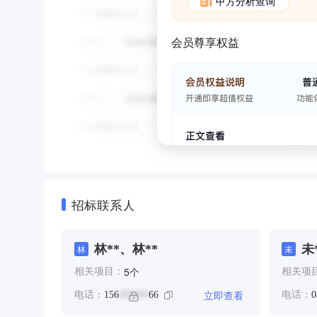
甲方分析查询
会员尊享权益
招标联系人
林**、林**
未
林
未
个
5
相关项目：
相关项
立即查看
电话：
156
66
电话：
0
******