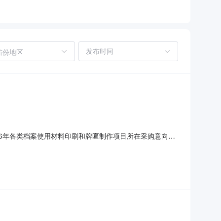
省份地区
026年各类档案使用材料印刷和牌匾制作项目所在采购意向：
：2026年各类档案使用材料印刷和牌匾制作预算金额：
项主要功能或目标:按照提供的表样印刷和制作。需满足的要求:与提