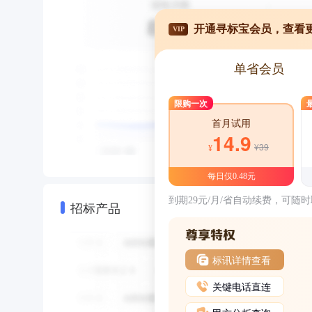
开通寻标宝会员，查看
VIP
单省会员
限购一次
首月试用
14.9
¥39
¥
每日仅0.48元
到期29元/月/省自动续费，可随
招标产品
标讯详情查看
关键电话直连