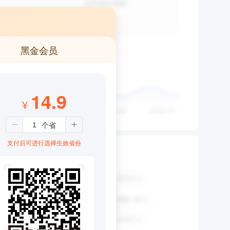
黑金会员
14.9
¥
支付后可进行选择生效省份