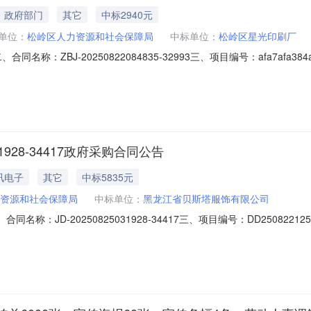
政府部门
其它
中标2940元
单位：
松岭区人力资源和社会保障局
中标单位：
松岭区星光印刷厂
3二、合同名称：ZBJ-20250822084835-32993三、项目编号：afa7afa3
、劳动人事调解中心白钢牌1块五、合同主体采购人(甲方)：松岭区人力资
印刷厂地
1928-34417政府采购合同公告
讯电子
其它
中标5835元
资源和社会保障局
中标单位：
黑龙江省贝斯塔服饰有限公司
17二、合同名称：JD-20250825031928-34417三、项目编号：DD25
力资源和社会保障局地址：松岭区小扬气镇松岭大街39号联系方式：1384
5590六、合同主要信