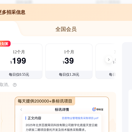
更多招采信息
全国会员
最划算
12个月
1个月
3个月
199
39
99
¥
¥
¥
每日仅0.55元
每日仅1.26元
每日仅1.08元
时取消。