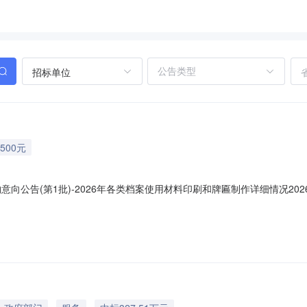
招标单位
500元
意向公告(第1批)-2026年各类档案使用材料印刷和牌匾制作详细情况2
购意向公告(第1批)采购单位：松岭区人力资源和社会保障局采购项目名称
概况：采购内容:各类档案使用材料4000张，牌匾2块采购数量:1.0000