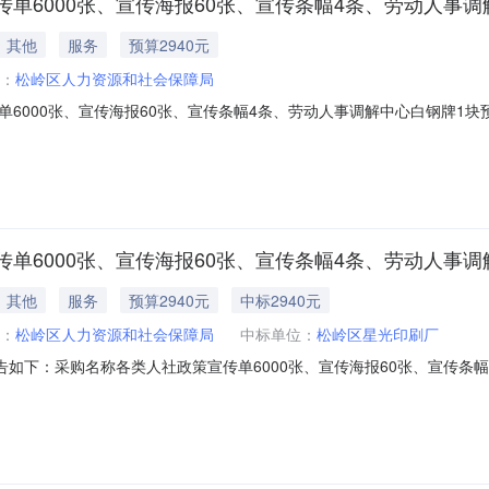
单6000张、宣传海报60张、宣传条幅4条、劳动人事调
其他
服务
预算2940元
：
松岭区人力资源和社会保障局
6000张、宣传海报60张、宣传条幅4条、劳动人事调解中心白钢牌1块
传海报60张；按照要求制作宣传条幅4条、按提供的规格制作劳动人事调解
调解中心白钢牌1块项目类型：非政府采购项目项目标的所属行业：其他未
单6000张、宣传海报60张、宣传条幅4条、劳动人事调
其他
服务
预算2940元
中标2940元
：
松岭区人力资源和社会保障局
中标单位：
松岭区星光印刷厂
告如下：采购名称各类人社政策宣传单6000张、宣传海报60张、宣传条
预算金额￥2940.0采购方式直接采购采购人松岭区人力资源和社会保障局联系人魏
公告日期成交金额优惠率现成交松岭区星光印刷厂中选2025-08-2229400