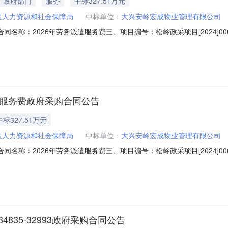
政府部门
服务
中标327.51万元
区人力资源和社会保障局
中标单位：
大兴安岭宏成物业管理有限公司
二、合同名称：2026年劳务派遣服务费三、项目编号：松岭政采项目[2024
：松岭区小扬气镇松岭大街39号联系方式：0457-3321081供应商
4578538六、合同主要信息主要标的名称：劳务派遣费规格型号（或服务要
遣服务费政府采购合同公告
中标327.51万元
区人力资源和社会保障局
中标单位：
大兴安岭宏成物业管理有限公司
二、合同名称：2026年劳务派遣服务费三、项目编号：松岭政采项目[2024
松岭区小扬气镇松岭大街39号联系方式：0457-3321081供应商(乙
38六、合同主要信息主要标的：序号名称数量(单位)单价(元)总价(元)规格型
84835-32993政府采购合同公告