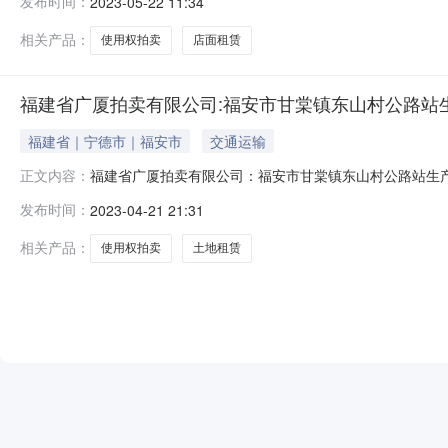
发布时间：
2023-05-22 11:34
第二间21.45260003年60003新华南路84号第三间21.452
相关产品：
使用权拍卖
店面租赁
福建省广厦拍卖有限公司:福安市甘棠镇东山村公路站
福建省｜宁德市｜福安市
交通运输
福建省广厦拍卖有限公司：福安市甘棠镇东山村公路站生产
正文内容：
易中心1号开标大厅公开举行拍卖会，现公告如下：一、拍卖
发布时间：
2023-04-21 21:31
三、展示地点：福建省福安市经济开发区东山公路站生产区；
身份证明进行实名
相关产品：
使用权拍卖
土地租赁