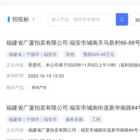
招投标
招
3
福建省广厦拍卖有限公司:福安市城南天马新村66-6
福建省｜宁德市｜福安市
其他
预算629.48万元
受委托，本公司将于2023年11月6日上午10时（延时
正文内容：
楼房地产转让一、标的基本信息表：序号标的物面积（㎡）起拍
发布时间：
2023-10-19 13:33
10%注：标的以现状为准（该公告中金额数字均以人民币：
20
相关产品：
房地产转
福建省广厦拍卖有限公司:福安市城南街道新华南路8
福建省｜宁德市｜福安市
服务采购
工程
福建省广厦拍卖有限公司：福安市城南街道新华南路84号一
正文内容：
中心公开举行拍卖会，现公告如下：一、出租标的基本信息表：