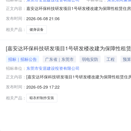
嘉安达环保科技研发项目1号研发楼改建为保障性租赁住
正文内容：
结果公示采购人就嘉安达环保科技研发项目1号研发楼改
发布时间：
2026-06-08 21:06
名称：嘉安达环保科技研发项目1号研发楼改建为保障性租赁住
日四、评审结果：序号成交供应
相关产品：
健身设备
[嘉安达环保科技研发项目1号研发楼改建为保障性租
招标｜招标公告
广东省｜东莞市
弱电安防
工程
预算
招标单位：
东莞市安居建设投资有限公司
[嘉安达环保科技研发项目1号研发楼改建为保障性租赁住
正文内容：
安装项目]项目竞争性谈判公告嘉安达环保科技研发项目
发布时间：
2026-05-29 17:22
现进行公开竞争性谈判。一、项目名称及采购内容项目名
杆）、电动晾衣杆（单杆），具体详见用户需求
相关产品：
晾衣杆制作安装