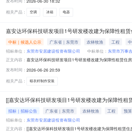
发布时间：
2026-06-30 18:32
DQ-05-01-08(2026)）进行国内公开采购，欢迎符
相关产品：
空调
冰箱
电器
嘉安达环保科技研发项目1号研发楼改建为保障性租赁
中标｜候选人公示
广东省｜东莞市
农林牧渔
工程
中
招标单位：
东莞市安居建设投资有限公司
中标单位：
东莞市万事
嘉安达环保科技研发项目1号研发楼改建为保障性租赁住
正文内容：
（重新采购）评审结果公示采购人就嘉安达环保科技研发
发布时间：
2026-06-26 20:59
评审结果公示如下：一、项目名称：嘉安达环保科技研发项
公示日期：2026年6月26日至2026
相关产品：
晾衣杆制作安装
[[嘉安达环保科技研发项目1号研发楼改建为保障性租
招标｜招标公告
广东省｜东莞市
农林牧渔
工程
预算
招标单位：
东莞市安居建设投资有限公司
[[嘉安达环保科技研发项目1号研发楼改建为保障性租赁住
正文内容：