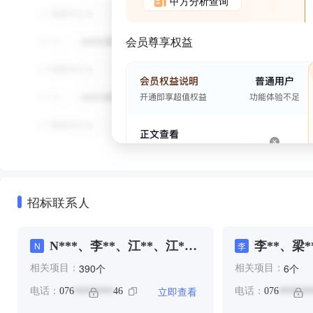
甲方分析查询
会员尊享权益
招标联系人
N***、李**、江**、江*、
李**、梁*
N
李
江**
个
个
390
6
相关项目：
相关项目：
立即查看
电话：
076
46
电话：
076
********
*******