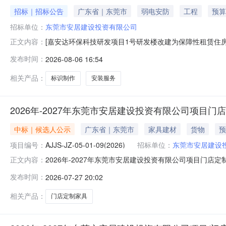
招标｜招标公告
广东省｜东莞市
弱电安防
工程
预算
招标单位：
东莞市安居建设投资有限公司
[嘉安达环保科技研发项目1号研发楼改建为保障性租赁住房
正文内容：
性谈判公告嘉安达环保科技研发项目1号研发楼改建为保障
发布时间：
2026-08-06 16:54
判。一、项目名称及采购内容项目名称：嘉安达环保科技研
改建为保障性租赁住房标识系统制
相关产品：
标识制作
安装服务
2026年-2027年东莞市安居建设投资有限公司项目
中标｜候选人公示
广东省｜东莞市
家具建材
货物
预
项目编号：
AJJS-JZ-05-01-09(2026)
招标单位：
东莞市安居建设
2026年-2027年东莞市安居建设投资有限公司项目门店
正文内容：
限公司受东莞市安居建设投资有限公司的委托，于2026年07月24
发布时间：
2026-07-27 20:02
进行公开采购。现就本次采购的评审结果公示如下：一、项目编号：AJ
相关产品：
门店定制家具