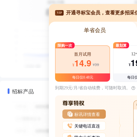
开通寻标宝会员，查看更多招采
VIP
单省会员
限购一次
最划算
1
首月试用
1
14.9
¥39
¥
¥
每日仅0.48元
每日仅
到期29元/月/省自动续费，可随时取消。
招标产品
标讯详情查看
关键电话直连