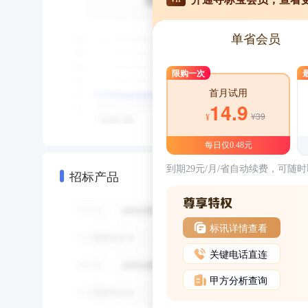
单省会员
限购一次
首月试用
14.9
¥39
¥
每日仅0.48元
到期29元/月/省自动续费，可随
招标产品
标讯详情查看
关键电话直连
甲方分析查询