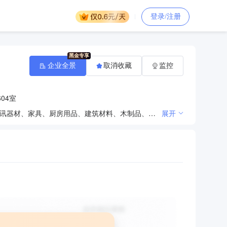
登录/注册
企业全景
取消收藏
监控
04室
家居用品、五金交电、家用电器、金属材料、水暖器材、卫生洁具、汽车配件、机电设备、酒店用品、通讯器材、家具、厨房用品、建筑材料、木制品、日用百货、办公用品、化工产品（不含危险化学品）、灯具、珠宝首饰、服装工艺美术品、化妆品、针纺织品、初级农产品、装饰材料销售；企业管理服务；室内外装饰、设计、施工；道路货物运输（须取得许可或批准后方可经营）；文化艺术交流（不含演出）。（依法须经批准的项目，经相关部门批准后方可开展经营活动）
展开