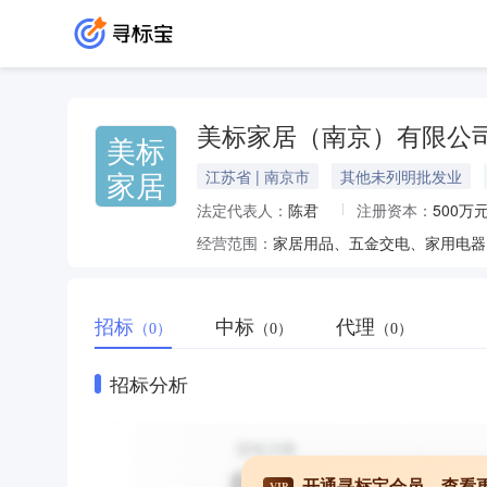
美标家居（南京）有限公
美标
家居
江苏省 | 南京市
其他未列明批发业
法定代表人：
陈君
注册资本：
500万
经营范围：
招标
中标
代理
（0）
（0）
（0）
招标分析
开通寻标宝会员，查看
VIP