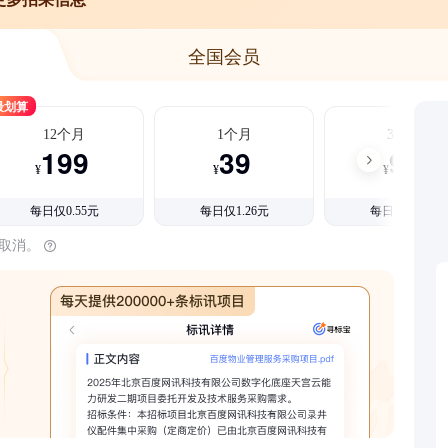
全国会员
最划算
12个月
1个月
3个月
199
39
99
¥
¥
¥
每日仅0.55元
每日仅1.26元
每日仅1.08元
时取消。