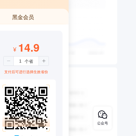
黑金会员
14.9
¥
支付后可进行选择生效省份
公众号