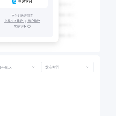
扫码支付
支付则代表同意
交易服务协议
｜
用户协议
发票获取
省份地区