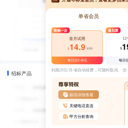
单省会员
限购一次
最划算
1
首月试用
1
14.9
¥39
¥
¥
每日仅0.48元
每日仅
到期29元/月/省自动续费，可随时取消。
招标产品
标讯详情查看
关键电话直连
甲方分析查询