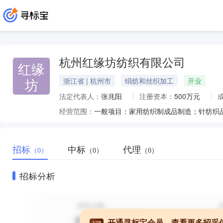
杭州红缘坊纺织有限公司
红缘
坊
浙江省 | 杭州市
绢纺和丝织加工
开业
法定代表人：
张兆阳
注册资本：
500万元
经营范围：
招标
中标
代理
（0）
（0）
（0）
招标分析
开通寻标宝会员，查看更多招采
VIP