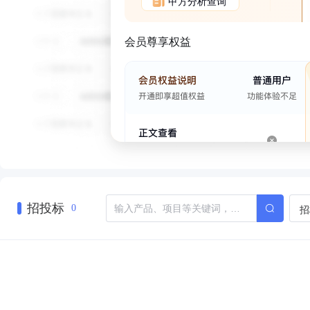
甲方分析查询
会员尊享权益
招投标
招
0