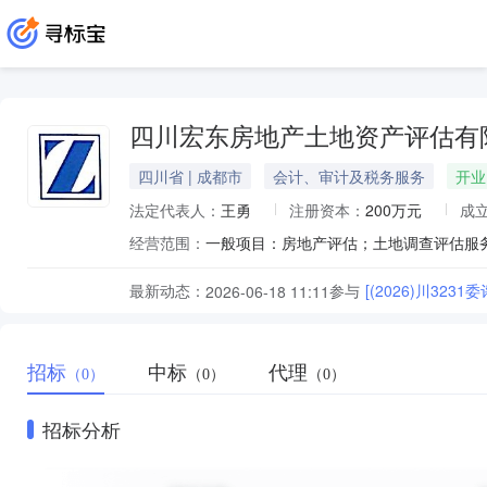
四川宏东房地产土地资产评估有
四川省 | 成都市
会计、审计及税务服务
开业
法定代表人：
王勇
注册资本：
200万元
成
经营范围：
最新动态：
参与
[(2026)川323
2026-06-18 11:11
招标
中标
代理
（0）
（0）
（0）
招标分析