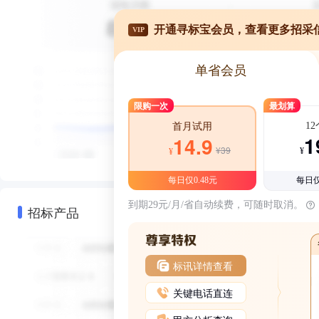
开通寻标宝会员，查看更多招采
VIP
单省会员
限购一次
最划算
1
首月试用
1
14.9
¥39
¥
¥
每日仅0.48元
每日仅
到期29元/月/省自动续费，可随时取消。
招标产品
标讯详情查看
关键电话直连