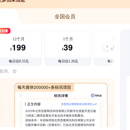
全国会员
最划算
12个月
1个月
3个月
199
39
99
¥
¥
¥
每日仅0.55元
每日仅1.26元
每日仅1.08元
时取消。