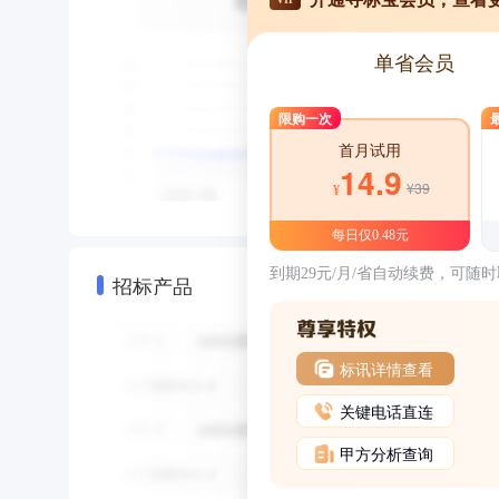
单省会员
限购一次
首月试用
14.9
¥39
¥
每日仅0.48元
到期29元/月/省自动续费，可随
招标产品
标讯详情查看
关键电话直连
甲方分析查询