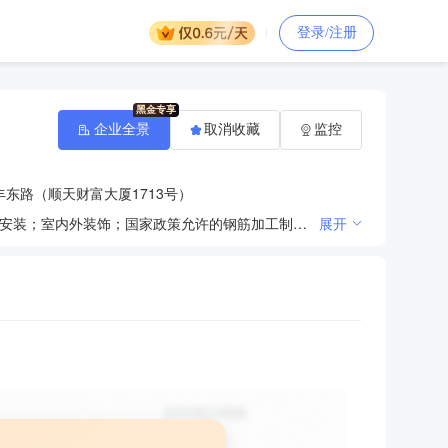
登录/注册
企业全景
取消收藏
监控
东路（顺天财富大厦1713号）
建筑劳务承包及分包；劳务培训；劳务代理服务；水电及机电安装；园林绿化工程施工；机械设备租赁及安装；室内外装饰；国家政策允许的钢筋加工制作；木模制作；环境及环保工程施工及治理；建筑物加固、维修及养护；建筑材料销售；环保设备销售及安装；光伏发电、风力发电工程设计、施工及相关技术咨询服务；光伏发电、风力发电系统装置研发、制造、安装、调试、维护、运营及相关技术咨询服务；环境监理；防洪除涝设施管理；水资源管理；天然水收集与分配；水文服务；建设项目水资源论证；水污染治理；大气污染治理；固体废物治理；危险废物治理；放射性废物治理；土壤污染治理与修复服务；噪声与振动控制服务；动物尸体无害化处理；垃圾无害化、资源化处理；矿山生态经济型修复研发与治理；石漠化生态经济型研发与治理；沙漠生态经济型研发与治理；生物生态水土环境研发与治理；重金属污染防治；农田修复；荒漠、石漠、沙漠、土壤、水环境污染修复类植物的培育、驯化研究与销售；农田基础设施建设；农业基础设施建设；餐厨垃圾的运输及处理；市政设施管理；城市综合管廊的运营管理、维护管理；环境卫生管理；从事城市生活垃圾经营性清扫、收集、运输服务；公厕保洁服务；从事城市生活垃圾经营性处理服务；垃圾分类服务；城乡市容管理；绿化病虫防治管理；绿化养护；城市公园管理；游览景区管理；汽车运输服务；室内甲醛治理；广告设计、制作及打字复印。（依法须经批准的项目，经相关部门批准后方可开展经营活动）
展开