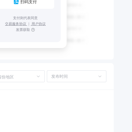
扫码支付
支付则代表同意
交易服务协议
｜
用户协议
发票获取
省份地区