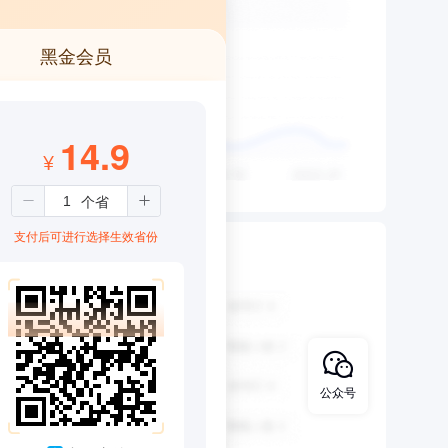
黑金会员
14.9
¥
支付后可进行选择生效省份
公众号