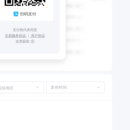
扫码支付
支付则代表同意
交易服务协议
｜
用户协议
发票获取
省份地区