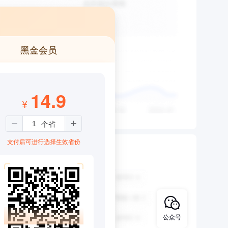
黑金会员
14.9
¥
支付后可进行选择生效省份
公众号