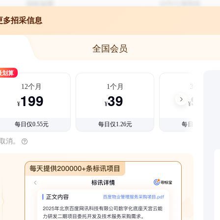
更多招采信息
全国会员
最划算
12个月
1个月
3个月
199
39
99
¥
¥
¥
每日仅0.55元
每日仅1.26元
每日仅1.08元
时取消。