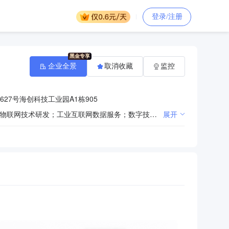
登录/注册
企业全景
取消收藏
监控
27号海创科技工业园A1栋905
一般项目：信息系统集成服务；物联网设备制造；物联网设备销售；物联网应用服务；物联网技术服务；物联网技术研发；工业互联网数据服务；数字技术服务；计算机软硬件及外围设备制造；信息安全设备制造；网络设备制造；通信设备制造；信息安全设备销售；网络设备销售；软件开发；网络技术服务；网络与信息安全软件开发；互联网设备制造；云计算设备制造；互联网设备销售；云计算设备销售；信息技术咨询服务；信息系统运行维护服务；在线能源监测技术研发；在线能源计量技术研发；智能输配电及控制设备销售；节能管理服务；工业自动控制系统装置制造；工业自动控制系统装置销售；技术服务、技术开发、技术咨询、技术交流、技术转让、技术推广；软件外包服务；云计算装备技术服务；软件销售；数据处理和存储支持服务；数据处理服务；数字内容制作服务（不含出版发行）。（除依法须经批准的项目外，凭营业执照依法自主开展经营活动）
展开