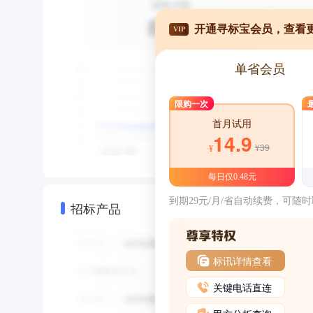
开通寻标宝会员，查看
VIP
单省会员
限购一次
首月试用
14.9
¥39
¥
每日仅0.48元
到期29元/月/省自动续费，可随
招标产品
标讯详情查看
关键电话直连