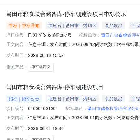
莆田市粮食联合储备库-停车棚建设项目中标公示
中标｜中标通知
福建省｜莆田市｜秀屿区
食品饮品
工程
项目编号：
FJXHY-[2026]招007号
招标单位：
莆田市储备粮管理
信息来源：发布时间：2026-06-12阅读次数：次中标结
正文内容：
FJXHY-【2026】招007号，该项目招标方式为：邀请
发布时间：
2026-06-12 15:52
价（元）179997资格评审结果合格项目班子配备评审结果合
相关产品：
停车棚建设
莆田市粮食联合储备库-停车棚建设项目
招标｜招标公告
福建省｜莆田市｜秀屿区
食品饮品
工程
项目编号：
010501001001
招标单位：
莆田市储备粮管理有限公司
信息来源：发布时间：2026-06-01阅读次数：次邀
正文内容：
资金来自自筹，招标人为莆田市储备粮管理有限公司，委
发布时间：
2026-06-01 19:46
福建万立建设发展有限公司、商祺建工集团有限公司、黑龙
建设规模：约23万元；2.
相关产品：
停车棚建设