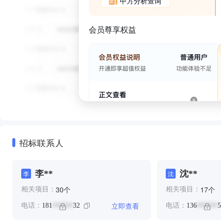
甲方分析查询
会员尊享权益
招标联系人
李**
沈**
李
沈
个
个
30
17
相关项目：
相关项目：
立即查看
电话：
181
32
电话：
136
5
******
******