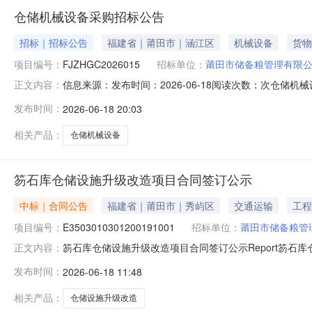
仓储机械设备采购招标公告
招标｜招标公告
福建省｜莆田市｜涵江区
机械设备
货物
项目编号：
FJZHGC2026015
招标单位：
莆田市储备粮管理有限
信息来源：发布时间：2026-06-18阅读次数：次仓
正文内容：
采购的下述货物（服务）进行国内公开招标，欢迎合格的供应
发布时间：
2026-06-18 20:03
1：采购包预算价:779874元（含税）采购包最高限价:7
备采
相关产品：
仓储机械设备
笏石库仓储设施升级改造项目合同签订公示
中标｜合同公告
福建省｜莆田市｜秀屿区
交通运输
工程
项目编号：
E3503010301200191001
招标单位：
莆田市储备粮管
笏石库仓储设施升级改造项目合同签订公示Report笏石库仓
正文内容：
标段（包）名称笏石库仓储设施升级改造项目标段（包）编号E350
发布时间：
2026-06-18 11:48
人名称河南第九建设集团有限公司项目负责人何新文项目负责人
相关产品：
仓储设施升级改造