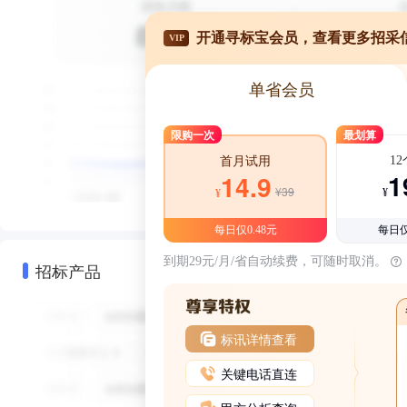
开通寻标宝会员，查看更多招采
VIP
单省会员
限购一次
最划算
1
首月试用
1
14.9
¥39
¥
¥
每日仅0.48元
每日仅
到期29元/月/省自动续费，可随时取消。
招标产品
标讯详情查看
关键电话直连