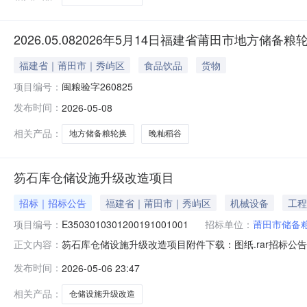
2026.05.082026年5月14日福建省莆田市地方储
福建省｜莆田市｜秀屿区
食品饮品
货物
项目编号：
闽粮验字260825
发布时间：
2026-05-08
相关产品：
地方储备粮轮换
晚籼稻谷
笏石库仓储设施升级改造项目
招标｜招标公告
福建省｜莆田市｜秀屿区
机械设备
工程
项目编号：
E3503010301200191001001
招标单位：
莆田市储备
笏石库仓储设施升级改造项目附件下载：图纸.rar招标公告.pdf通用
正文内容：
算审后.rar专用本封面.pdf审后预算封面.pdf通用本.pdf清单
发布时间：
2026-05-06 23:47
相关产品：
仓储设施升级改造