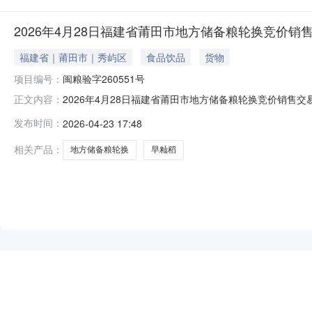
2026年4月28日福建省莆田市地方储备粮轮换竞价销
福建省｜莆田市｜秀屿区
食品饮品
货物
项目编号：
闽粮验字260551号
2026年4月28日福建省莆田市地方储备粮轮换竞价销售交易
正文内容：
家粮食电子交易平台（http://www.grainmarket.
发布时间：
2026-04-23 17:48
量以交易会当场公布为准。一、交易程序粮食交易采用会
相关产品：
地方储备粮轮换
早籼稻
NEW
HOT
5折起