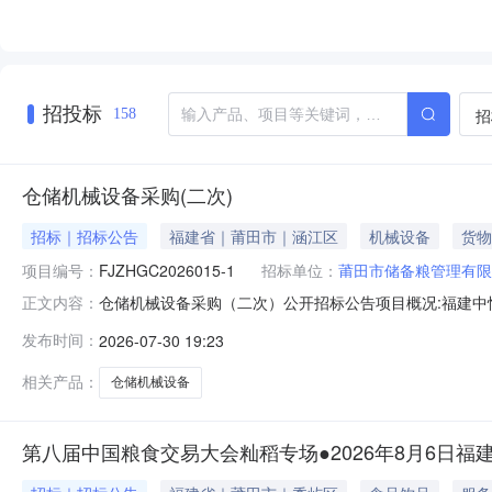
招投标
招
158
仓储机械设备采购(二次)
招标｜招标公告
福建省｜莆田市｜涵江区
机械设备
货物
项目编号：
FJZHGC2026015-1
招标单位：
莆田市储备粮管理有限
仓储机械设备采购（二次）公开招标公告项目概况:福建
正文内容：
内公开招标，欢迎合格的供应商参与投标。一、项目基本情况
发布时间：
2026-07-30 19:23
价:779874元（含税）采购包最高限价:779874元（
1批77987
相关产品：
仓储机械设备
第八届中国粮食交易大会籼稻专场●2026年8月6日