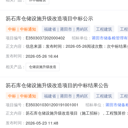
笏石库仓储设施升级改造项目中标公示
中标｜中标通知
福建省｜莆田市｜秀屿区
工程建筑
工程
项目编号：
E3503037202000402
招标单位：
莆田市储备粮管理有
信息来源：发布时间：2026-05-26阅读次数：次中标结
正文内容：
2026年05月25日开标，2026年05月25日评标完成
发布时间：
2026-05-26 16:44
陈坤（35021492）资格评审结果合格项目班子配备评
相关产品：
仓储设施升级改造
笏石库仓储设施升级改造项目的中标结果公告
中标｜中标通知
福建省｜莆田市｜秀屿区
工程建筑
工程
项目编号：
E3503010301200191001001
招标单位：
莆田市储备
笏石库仓储设施升级改造项目（施工招标），工程预算价：57377
正文内容：
2026年05月19日开标，2026年05月19日评标完
发布时间：
2026-05-23 11:48
称履约保证金(元)低价风险金(元)施工工期（日历天）