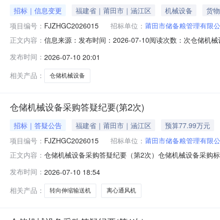
招标｜信息变更
福建省｜莆田市｜涵江区
机械设备
货物
项目编号：
FJZHGC2026015
招标单位：
莆田市储备粮管理有限
信息来源：发布时间：2026-07-10阅读次数：次仓储
正文内容：
械设备采购首次公告日期：2026年06月18日二、更
发布时间：
2026-07-10 20:01
商务项中：认证体系：投标人具有有效的设备维护保养管
整为31分。2、
相关产品：
仓储机械设备
仓储机械设备采购答疑纪要(第2次)
招标｜答疑公告
福建省｜莆田市｜涵江区
预算77.99万元
项目编号：
FJZHGC2026015
招标单位：
莆田市储备粮管理有限
仓储机械设备采购答疑纪要（第2次）仓储机械设备采购标前
正文内容：
购首次公告日期：2026年06月18日二、更正信息更
发布时间：
2026-07-10 18:54
中：认证体系：投标人具有有效的设备维护保养管理体系认
分。2、磋商文件第五章招标
相关产品：
转向伸缩输送机
离心通风机