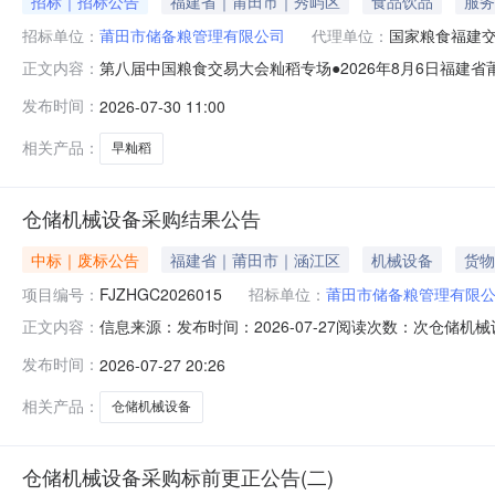
招标｜招标公告
福建省｜莆田市｜秀屿区
食品饮品
服务
招标单位：
莆田市储备粮管理有限公司
代理单位：
国家粮食福建
第八届中国粮食交易大会籼稻专场●2026年8月6日福建
正文内容：
托，兹定于2026年8月6日9:30在国家粮食电子交易平台（htt
发布时间：
2026-07-30 11:00
年产早籼稻2716吨。具体数量以交易会当场公布为准。
相关产品：
早籼稻
仓储机械设备采购结果公告
中标｜废标公告
福建省｜莆田市｜涵江区
机械设备
货物
项目编号：
FJZHGC2026015
招标单位：
莆田市储备粮管理有限
信息来源：发布时间：2026-07-27阅读次数：次仓储
正文内容：
2026年07月27日上午08：30时止，合同包一共收
发布时间：
2026-07-27 20:26
程有限公司、安徽云龙粮机有限公司共4家提供的3C认证
商，做流标处理
相关产品：
仓储机械设备
仓储机械设备采购标前更正公告(二)