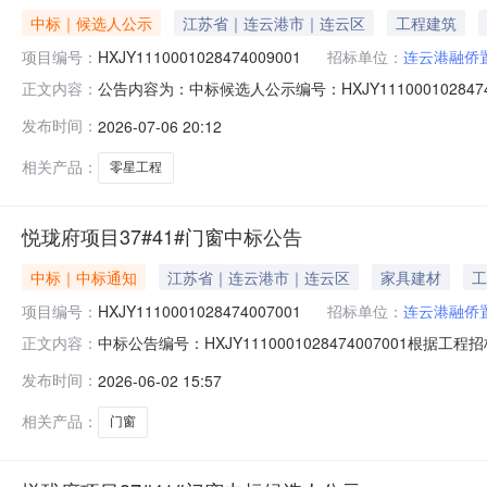
中标｜候选人公示
江苏省｜连云港市｜连云区
工程建筑
项目编号：
HXJY1110001028474009001
招标单位：
连云港融侨
公告内容为：中标候选人公示编号：HXJY11100010
正文内容：
星工程的评标工作已经结束，中标候选人已经确定。现将中
发布时间：
2026-07-06 20:12
准：合格。项目负责人（项目经理）：吴建兵。工期：3
标候选人名称：连云
相关产品：
零星工程
悦珑府项目37#41#门窗中标公告
中标｜中标通知
江苏省｜连云港市｜连云区
家具建材
工
项目编号：
HXJY1110001028474007001
招标单位：
连云港融侨
中标公告编号：HXJY111000102847400700
正文内容：
已经结束，中标人已经确定。现公告如下：中标人名称：连
发布时间：
2026-06-02 15:57
品，完全符合采购文件规定的质量、规格和性能的要求，
项目负责人（项
相关产品：
门窗