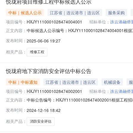
悦珑府项目维修工程中标候选人公示
中标｜候选人公示
江苏省｜连云港市｜连云区
服务采购
项目编号：
HXJY1110001028474004001
招标单位：
连云港融侨
中标候选人公示编号：HXJY11100010284740
正文内容：
工作已经结束，中标候选人已经确定。现将中标候选人公示
发布时间：
2025-06-06 19:27
项目负责人（项目经理）：徐荣全。第二中标候选人名称：
明轩。第三中
相关产品：
维修工程
悦珑府地下室消防安全评估中标公告
中标｜中标通知
江苏省｜连云港市｜连云区
机械设备
服
项目编号：
HXJY1110001028474002001
招标单位：
连云港融侨
中标公告编号：HXJY11100010284740020
正文内容：
工作已经结束，中标人已经确定。现公告如下：中标人名称
发布时间：
2024-12-16 18:42
中标项目负责人（项目经理）：李宝明。2024年12月16日
相关产品：
消防安全评估