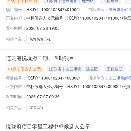
中标｜中标通知
江苏省｜连云港市｜连云区
工程建筑
工
项目编号：
HXJY1110001028474010001
招标单位：
连云港融侨
中标候选人公示编号：HXJY111000102847401
正文内容：
评标工作已经结束，中标候选人已经确定。现将中标候选人
发布时间：
2026-07-28 19:08
格。项目负责人（项目经理）：李梦园。工期：45日历天。
人（项
相关产品：
装饰装修工程
连云港悦珑府三期、四期项目
中标｜候选人公示
江苏省｜连云港市｜连云区
工程建筑
项目编号：
HXJY1110001028474009001
招标单位：
连云港融侨
中标候选人公示编号：HXJY11100010284740
正文内容：
工作已经结束，中标候选人已经确定。现将中标候选人公示
发布时间：
2026-07-07 00:36
目负责人（项目经理）：吴建兵。工期：365日历天（
称：连云港市建通建设
相关产品：
零星工程
悦珑府项目零星工程中标候选人公示