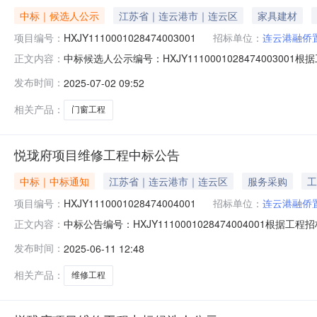
中标｜候选人公示
江苏省｜连云港市｜连云区
家具建材
项目编号：
HXJY1110001028474003001
招标单位：
连云港融侨
中标候选人公示编号：HXJY111000102847400
正文内容：
程的评标工作已经结束，中标候选人已经确定。现将中标候
发布时间：
2025-07-02 09:52
格。项目负责人（项目经理）：丁聪。第二中标候选人名称
伟。第
相关产品：
门窗工程
悦珑府项目维修工程中标公告
中标｜中标通知
江苏省｜连云港市｜连云区
服务采购
工
项目编号：
HXJY1110001028474004001
招标单位：
连云港融侨
中标公告编号：HXJY11100010284740040
正文内容：
经结束，中标人已经确定。现公告如下：中标人名称：连云
发布时间：
2025-06-11 12:48
徐荣全。2025年6月11日
相关产品：
维修工程