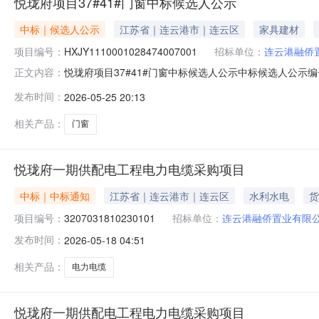
悦珑府项目37#41#门窗中标候选人公示
中标｜候选人公示
江苏省｜连云港市｜连云区
家具建材
项目编号：
HXJY1110001028474007001
招标单位：
连云港融侨
悦珑府项目37#41#门窗中标候选人公示中标候选人公示编号
正文内容：
有限公司的悦珑府项目37#41#门窗的评标工作已经结束
发布时间：
2026-05-25 20:13
万元（人民币）。质量标准：合格。项目负责人（项目经理）
相关产品：
门窗
悦珑府一期供配电工程电力电缆采购项目
中标｜中标通知
江苏省｜连云港市｜连云区
水利水电
货
项目编号：
3207031810230101
招标单位：
连云港融侨置业有限
发布时间：
2026-05-18 04:51
相关产品：
电力电缆
悦珑府一期供配电工程电力电缆采购项目