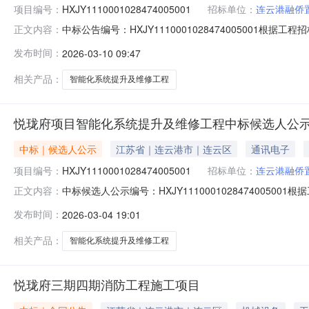
项目编号：
HXJY1110001028474005001
招标单位：
连云港融侨
中标公告编号：HXJY11100010284740050
正文内容：
工程的评标工作已经结束，中标人已经确定。现公告如下：
发布时间：
2026-03-10 09:47
负责人（项目经理）：王迪。中标工期：30日历天。
相关产品：
智能化系统提升及维修工程
悦珑府项目智能化系统提升及维修工程中标候选人公
中标｜候选人公示
江苏省｜连云港市｜连云区
通讯电子
项目编号：
HXJY1110001028474005001
招标单位：
连云港融侨
中标候选人公示编号：HXJY11100010284740
正文内容：
及维修工程的评标工作已经结束，中标候选人已经确定。现
发布时间：
2026-03-04 19:01
币）。质量标准：合格。项目负责人（项目经理）：王迪。工
项目负责人（
相关产品：
智能化系统提升及维修工程
悦珑府三期四期消防工程施工项目