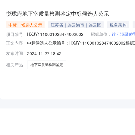
悦珑府地下室质量检测鉴定中标候选人公示
中标｜候选人公示
江苏省｜连云港市｜连云区
服务采购
项目编号：
HXJY1110001028474002002
招标单位：
连云港融侨
中标候选人公示编号：HXJY11100010284740
正文内容：
的评标工作已经结束，中标候选人已经确定。现将中标候选
发布时间：
2024-11-27 18:42
格。项目负责人（项目经理）：陈小萍。第二中标候选人名
理）：邱孟府。自本中标候
相关产品：
地下室质量检测鉴定
NEW
HOT
5折起