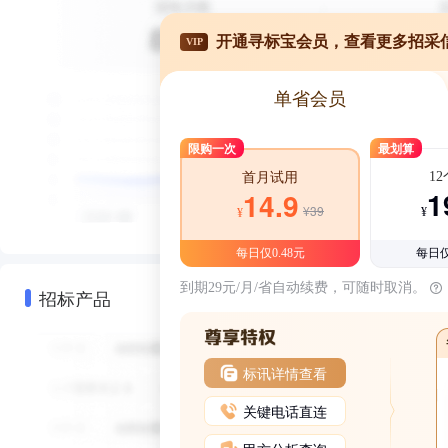
开通寻标宝会员，查看更多招采
VIP
单省会员
限购一次
最划算
1
首月试用
1
14.9
¥39
¥
¥
每日仅0.48元
每日仅
到期29元/月/省自动续费，可随时取消。
招标产品
标讯详情查看
关键电话直连