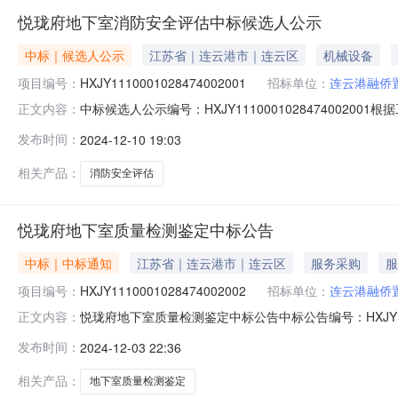
悦珑府地下室消防安全评估中标候选人公示
中标｜候选人公示
江苏省｜连云港市｜连云区
机械设备
项目编号：
HXJY1110001028474002001
招标单位：
连云港融侨
中标候选人公示编号：HXJY11100010284740
正文内容：
的评标工作已经结束，中标候选人已经确定。现将中标候选
发布时间：
2024-12-10 19:03
格，确保满足验收和备案要求。项目负责人（项目经理）：
确保满足验收
相关产品：
消防安全评估
悦珑府地下室质量检测鉴定中标公告
中标｜中标通知
江苏省｜连云港市｜连云区
服务采购
服
项目编号：
HXJY1110001028474002002
招标单位：
连云港融侨
悦珑府地下室质量检测鉴定中标公告中标公告编号：HXJY1
正文内容：
的悦珑府地下室质量检测鉴定的评标工作已经结束，中标人
发布时间：
2024-12-03 22:36
合格。中标项目负责人（项目经理）：陈小萍。2024年12
相关产品：
地下室质量检测鉴定