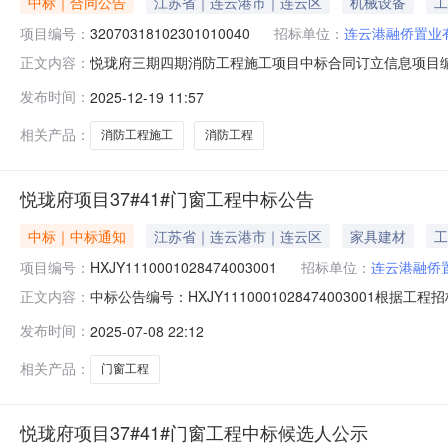
中标｜合同公告
江苏省｜连云港市｜连云区
机械设备
工
项目编号：
32070318102301010040
招标单位：
连云港融侨置业
悦珑府三期四期消防工程施工项目中标合同订立信息项目编号3207
正文内容：
悦珑府三期四期消防工程施工项目招标人名称*连云港融侨置业
发布时间：
2025-12-19 11:57
时间*2025-12-19合同工期（天）*344价款形式代码*
相关产品：
消防工程施工
消防工程
悦珑府项目37#41#门窗工程中标公告
中标｜中标通知
江苏省｜连云港市｜连云区
家具建材
工
项目编号：
HXJY1110001028474003001
招标单位：
连云港融侨
中标公告编号：HXJY111000102847400300
正文内容：
标工作已经结束，中标人已经确定。现公告如下：中标人名
发布时间：
2025-07-08 22:12
合格正品，完全符合采购文件规定的质量、规格和性能的
证。中标项目负责
相关产品：
门窗工程
悦珑府项目37#41#门窗工程中标候选人公示