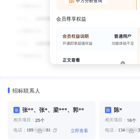
甲方分析查询
会员尊享权益
招标联系人
张**、张*、梁***、郭**
陈*
张
陈
个
个
25
16
相关项目：
相关项目：
立即查看
电话：
189
81
电话：
134
3
******
******