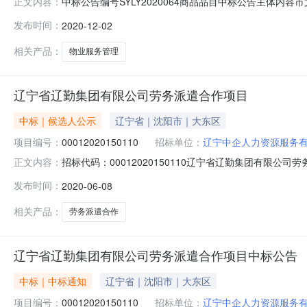
中标公告编号SYLY2020064商品品目中标公告主体
正文内容：
理采购(项目编号：SYLY2020064)进行了竞争性磋商
发布时间：
2020-12-02
包号结果类型确定原因确定时间中标(成交)供应商名称中标(
相关产品：
物业服务管理
辽宁省辽勤集团有限公司劳务派遣合作项目
中标｜候选人公示
辽宁省｜沈阳市｜大东区
项目编号：
00012020150110
招标单位：
辽宁中企人力资源服务
招标代码：00012020150110辽宁省辽勤集团有限
正文内容：
单公示如下，公示期为三日，如有疑义，请在公示期内以
发布时间：
2020-06-08
阳经济技术合作有限公司3辽宁金信人才派遣有限公司招标人
平区绥化东街2号
相关产品：
劳务派遣合作
辽宁省辽勤集团有限公司劳务派遣合作项目中标公告
中标｜中标通知
辽宁省｜沈阳市｜大东区
项目编号：
00012020150110
招标单位：
辽宁中企人力资源服务