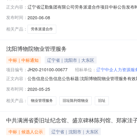
辽宁省辽勤集团有限公司劳务派遣合作项目中标公告发布时间：2
正文内容：
在沈阳招标中心有限公司评标室结束，现将评标委员会推
发布时间：
2020-06-08
候选人情况如下：名次投标人名称1辽宁中企人力资源服
话：024-815
相关产品：
劳务派遣合作
沈阳博物院物业管理服务
中标｜中标通知
辽宁省｜沈阳市｜大东区
项目编号：
JH20-210100-00677
招标单位：
辽宁中企人力资源服
公告信息公告信息公告标题:沈阳博物院物业管理服务有效期:2
正文内容：
战俘营旧址陈列馆、沈阳审判日本战犯法庭旧址陈列馆物
发布时间：
2020-05-25
址陈列馆、沈阳审判日本战犯法庭旧址陈列馆物业项目（项目编
相关产品：
物业管理服务
旧址陈列馆物业
旧址
中共满洲省委旧址纪念馆、盛京碑林陈列馆、郑家洼
中标｜候选人公示
辽宁省｜沈阳市｜大东区