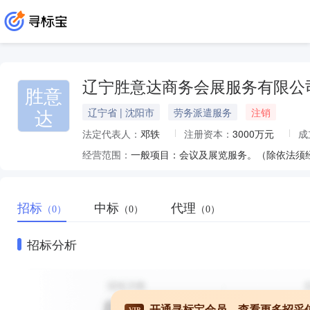
辽宁胜意达商务会展服务有限公
胜意
达
辽宁省 | 沈阳市
劳务派遣服务
注销
法定代表人：
邓轶
注册资本：
3000万元
成
经营范围：
一般项目：会议及展览服务。（除依法须
招标
中标
代理
（0）
（0）
（0）
招标分析
开通寻标宝会员，查看更多招采
VIP