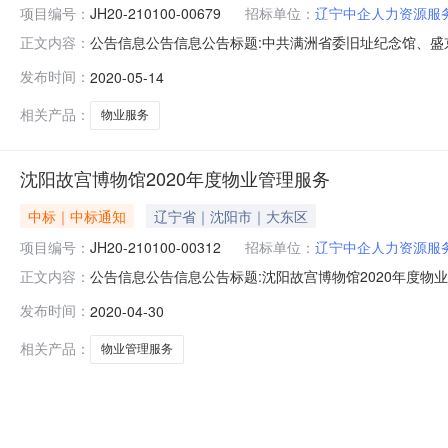
项目编号：
JH20-210100-00679
招标单位：
辽宁中企人力资源服
公告信息公告信息公告标题:中共满洲省委旧址纪念馆、盛京碑林
正文内容：
写人:交易中心经办人中共满洲省委旧址纪念馆、盛京碑
发布时间：
2020-05-14
共满洲省委旧址纪念馆、盛京碑林陈列馆、郑家洼子青铜短剑墓
名称：
相关产品：
物业服务
沈阳故宫博物馆2020年度物业管理服务
中标｜中标通知
辽宁省｜沈阳市｜大东区
项目编号：
JH20-210100-00312
招标单位：
辽宁中企人力资源服
公告信息公告信息公告标题:沈阳故宫博物馆2020年度物业管理
正文内容：
度物业管理服务结果公告受沈阳博物院（沈阳故宫博物院）委托
发布时间：
2020-04-30
竞争性磋商，现将采购结果公告如下：1、采购项目名称：沈阳故
相关产品：
物业管理服务