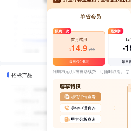
单省会员
限购一次
最划算
1
首月试用
1
14.9
¥39
¥
¥
每日仅0.48元
每日仅
到期29元/月/省自动续费，可随时取消。
招标产品
标讯详情查看
关键电话直连
甲方分析查询