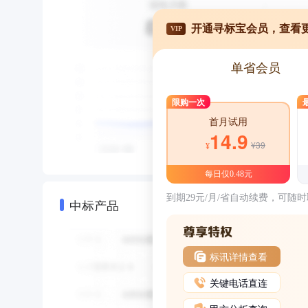
开通寻标宝会员，查看
VIP
单省会员
限购一次
首月试用
14.9
¥39
¥
每日仅0.48元
到期29元/月/省自动续费，可随
中标产品
标讯详情查看
关键电话直连