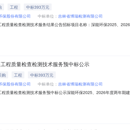
购
工程
中标393万元
环保股份有限公司
中标单位：
吉林省博瑞检测有限公司
安装工程质量检查检测技术服务结果公告招标项目名称：深能环保2025、2
省博瑞检测有限公司，中标金额：3,930,000.00元；招标单位：深圳能源
010955招标代理人：广东省机电设备招标有限公司地址：广州市环市中路316
安装工程质量检查检测技术服务预中标公示
采购
工程
中标393万元
环保股份有限公司
中标单位：
吉林省博瑞检测有限公司
安装工程质量检查检测技术服务预中标公示深能环保2025、2026年度两
间：2025年06月13日一、评标情况标段(包)[M4400000707529906
公司，投标报价：￥3,930,000.00元，质量：满足招标文件要求；工