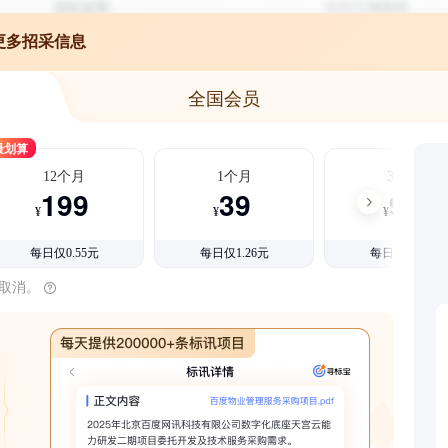
更多招采信息
全国会员
最划算
12个月
1个月
3个月
199
39
99
¥
¥
¥
每日仅0.55元
每日仅1.26元
每日仅1.08元
时取消。