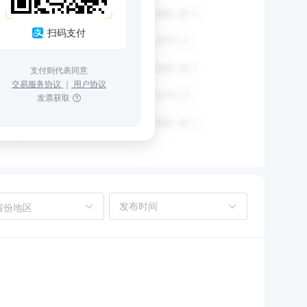
扫码支付
支付则代表同意
交易服务协议
｜
用户协议
发票获取
省份地区