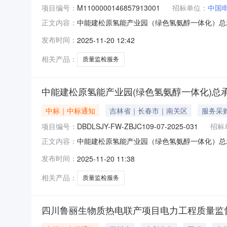
项目编号：
M1100000146857913001
招标单位：
中国
中能建松原氢能产业园（绿色氢氨醇一体化）总
正文内容：
TC25040PG招标项目编号：M11000001
发布时间：
2025-11-20 12:42
公告文件.pdf
相关产品：
质量监检服务
中能建松原氢能产业园(绿色氢氨醇一体化)总
中标｜中标通知
吉林省｜长春市｜南关区
服务采
项目编号：
DBDLSJY-FW-ZBJC109-07-2025-031
招标
中能建松原氢能产业园（绿色氢氨醇一体化）总
正文内容：
团东北电力设计院有限公司，就中能建松原氢能
发布时间：
2025-11-20 11:38
现就本次采购的中选结果公布如下：一、采购人
质量监检服务采购采购项目编号：DBDLSJY-
相关产品：
质量监检服务
四川鲁丽生物质热电联产项目电力工程质量监