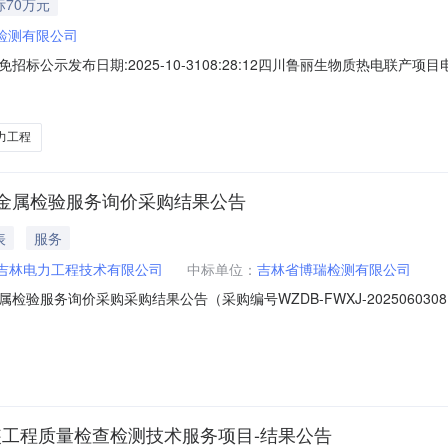
标70万元
检测有限公司
标公示发布日期:2025-10-3108:28:12四川鲁丽生物质热电联
督合作单位:吉林省博瑞检测有限公司总价:700000元付款方式:预付4
力工程
金属检验服务询价采购结果公告
表
服务
吉林电力工程技术有限公司
中标单位：
吉林省博瑞检测有限公司
验服务询价采购采购结果公告（采购编号WZDB-FWXJ-2025060
采购人：国能吉林电力工程技术有限公司四、采购机构：国能东北（沈阳）物资有
）物资有限公司联系电话：024-88275745邮箱：12068906@ce
安装工程质量检查检测技术服务项目-结果公告