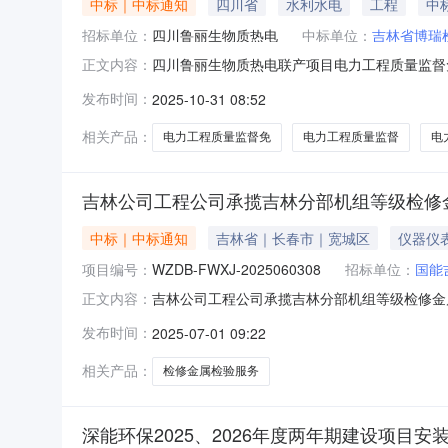
中标｜中标通知
四川省
水利水电
工程
中
招标单位：
四川鲁丽生物质热电
中标单位：
吉林省博瑞
四川鲁丽生物质热电联产项目电力工程质量监督免招
正文内容：
名称:四川鲁丽生物质热电联产项目电力工程质量监
发布时间：
2025-10-31 08:52
280000元，现汇结算。
相关产品：
电力工程质量监督免
电力工程质量监督
电
吉林公司工程公司承揽吉林分部机组等级检修
中标｜中标通知
吉林省｜长春市｜宽城区
仪器仪
项目编号：
WZDB-FWXJ-2025060308
招标单位：
国能
吉林公司工程公司承揽吉林分部机组等级检修金属检
正文内容：
2025-07-01至2025-07-04三、
发布时间：
2025-07-01 09:22
门负责受理采购投诉。异议接收单位：国能东北（沈阳
相关产品：
检修金属检验服务
深能环保2025、2026年度两年期建设项目