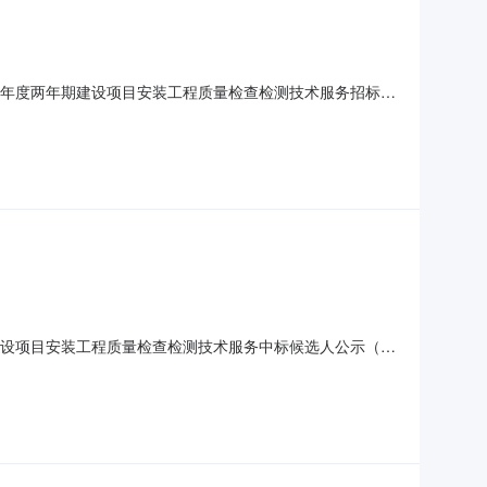
026年度两年期建设项目安装工程质量检查检测技术服务招标编
环保股份有限公司地址：深圳市福田区深南大道4001号时代金融中
号金鹰大厦10楼邮编：510060
年期建设项目安装工程质量检查检测技术服务中标候选人公示（招
]深能环保2025、2026年度两年期建设项目安装工程质量检查检测
期/交货期/服务期：满足招