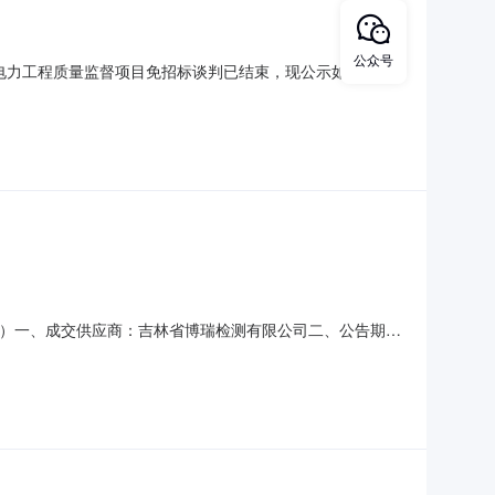
公众号
产项目电力工程质量监督项目免招标谈判已结束，现公示如下:项目
20000元，收到《电力工程质量监督检查并网意见书》后附
308）一、成交供应商：吉林省博瑞检测有限公司二、公告期：
限公司五、监督：采购机构负责受理采购异议；采购人采购管理部
ic.com投诉接收单位：国家能源集团吉林电力