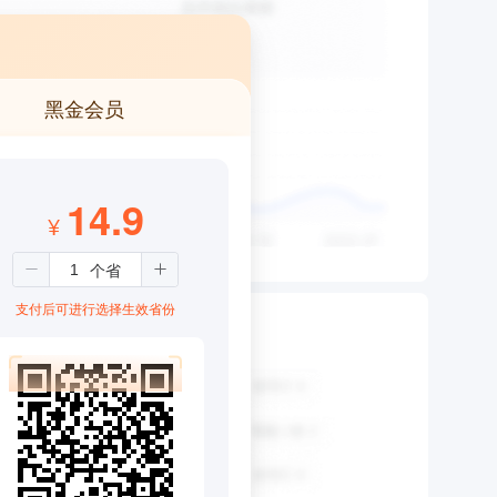
黑金会员
14.9
¥
支付后可进行选择生效省份