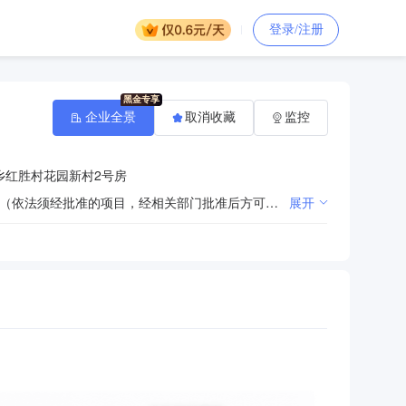
登录/注册
企业全景
取消收藏
监控
乡红胜村花园新村2号房
许可项目：检验检测服务；特种设备检验检测；建设工程质量检测；水利工程质量检测；室内环境检测。（依法须经批准的项目，经相关部门批准后方可开展经营活动，具体经营项目以相关部门批准文件或许可证件为准）一般项目：工程管理服务；工程技术服务（规划管理、勘察、设计、监理除外）；信息技术咨询服务；技术服务、技术开发、技术咨询、技术交流、技术转让、技术推广。（除依法须经批准的项目外，凭营业执照依法自主开展经营活动）
展开