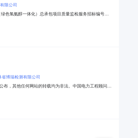
有限公司
（绿色氢氨醇一体化）总承包项目质量监检服务招标编号：
理：中招国际招标有限公司发布时间：2025-11-20公示内容
林省博瑞检测有限公司
公布，其他任何网站的转载均为非法。中国电力工程顾问集
招标方式进行采购，按规定程序进行了开启、评审、定选，
：中能建松原氢能产业园（绿色氢氨醇一体化）总承包项目