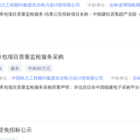
电力工程顾问集团东北电力设计院有限公司
中标单位：
吉林省博瑞检测
承包项目质量监检服务-结果公告招标项目名称：中能建松原氢能产业园
46857913001所属行业：能源电力所属地区：北京市招标单位：某单位招标代
承包项目质量监检服务采购
购
服务
中标90万元
单位：
中国电力工程顾问集团东北电力设计院有限公司
中标单位：
吉
承包项目质量监检服务采购郑重声明：本信息仅在中国能建电子采购平台
产业园（绿色氢氨醇一体化）总承包项目质量监检服务采购项目通过邀请
名称：中国电力工程顾问集团东北电力设计院有限公司二、采购项目名称
督免招标公示