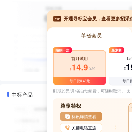
开通寻标宝会员，查看更多招采
VIP
单省会员
限购一次
最划算
1
首月试用
1
14.9
¥39
¥
¥
每日仅0.48元
每日仅
到期29元/月/省自动续费，可随时取消。
中标产品
标讯详情查看
关键电话直连