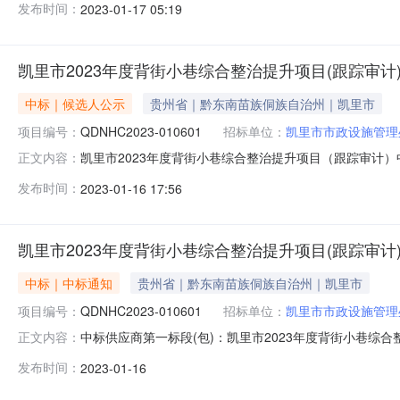
发布时间：
2023-01-17 05:19
【2012】86号）文件取费标准下浮51%。凯里市202
踪审计）项目
凯里市2023年度背街小巷综合整治提升项目(跟踪审计
中标｜候选人公示
贵州省｜黔东南苗族侗族自治州｜凯里市
项目编号：
QDNHC2023-010601
招标单位：
凯里市市政设施管理
凯里市2023年度背街小巷综合整治提升项目（跟踪审计）
正文内容：
会信用代码中标供应商名称报价方式报价(中标价、下浮率或费
发布时间：
2023-01-16 17:56
局《关于建设工程造价咨询服务收费的通知》（黔价房【20
目名
凯里市2023年度背街小巷综合整治提升项目(跟踪审计
中标｜中标通知
贵州省｜黔东南苗族侗族自治州｜凯里市
项目编号：
QDNHC2023-010601
招标单位：
凯里市市政设施管理
中标供应商第一标段(包)：凯里市2023年度背街小巷综
正文内容：
率)191522601MAALXHQE0A贵州泰和全过程
发布时间：
2023-01-16
【2012】86号）文件取费标准下浮51%。凯里市202
踪审计）项目