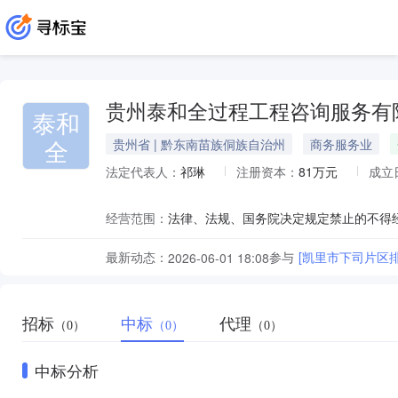
贵州泰和全过程工程咨询服务有
泰和
全
贵州省 | 黔东南苗族侗族自治州
商务服务业
法定代表人：
祁琳
注册资本：
81万元
成立
经营范围：
最新动态：
参与
[凯里市下司片区排
2026-06-01 18:08
招标
中标
代理
（0）
（0）
（0）
中标分析