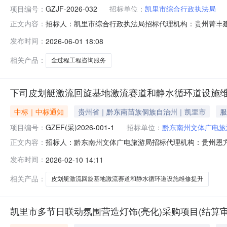
项目编号：
GZJF-2026-032
招标单位：
凯里市综合行政执法局
招标人：凯里市综合行政执法局招标代理机构：贵州菁丰建
正文内容：
一社会信用代码中标供应商名称报价方式报价(中标价、下浮率或
发布时间：
2026-06-01 18:08
理项目（跟踪审计）中标公示一、项目信息项目名称：凯里市下
商
相关产品：
全过程工程咨询服务
下司皮划艇激流回旋基地激流赛道和静水循环道设施维
中标｜中标通知
贵州省｜黔东南苗族侗族自治州｜凯里市
服
项目编号：
GZEF(采)2026-001-1
招标单位：
黔东南州文体广电旅
招标人：黔东南州文体广电旅游局招标代理机构：贵州恩
正文内容：
程量清单及招标控制价审核）-中标供应商(1家)序号统一社会
发布时间：
2026-02-10 14:11
有限公司总价人民币16000元下司皮划艇激流回旋基地
流赛道和静水循环
相关产品：
皮划艇激流回旋基地激流赛道和静水循环道设施维修提升
凯里市多节日联动氛围营造灯饰(亮化)采购项目(结算