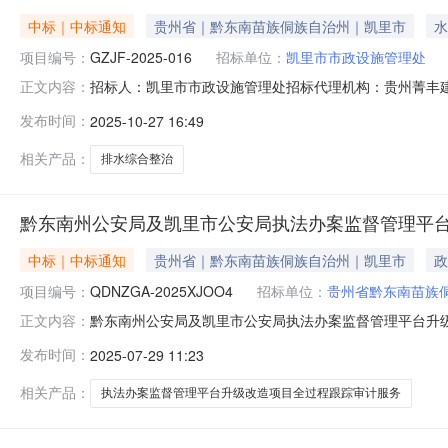
中标｜中标通知
贵州省｜黔东南苗族侗族自治州｜凯里市
水
项目编号：
GZJF-2025-016
招标单位：
凯里市市政设施管理处
招标人：凯里市市政设施管理处招标代理机构：贵州菁丰建
正文内容：
(1家)序号统一社会信用代码中标供应商名称报价方式报价(中
发布时间：
2025-10-27 16:49
通知》(黔造价协[2021]10号)计算取费标准下浮54.
相关产品：
排水综合整治
黔东南州公安局及凯里市公安局执法办案监督管理平台
中标｜中标通知
贵州省｜黔东南苗族侗族自治州｜凯里市
政
项目编号：
QDNZGA-2025XJOO4
招标单位：
贵州省黔东南苗族
黔东南州公安局及凯里市公安局执法办案监督管理平台升级改
正文内容：
局及凯里市公安局执法办案监督管理平台升级改造项目全过
发布时间：
2025-07-29 11:23
询服务有限公司贵州省黔东南州凯里市凯开大道73号农机五
州泰和全过程工程咨
相关产品：
执法办案监督管理平台升级改造项目全过程跟踪审计服务