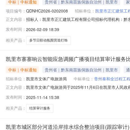
中标｜中标通知
贵州省｜黔东南苗族侗族自治州｜凯里市
家
项目编号：
QDNHC2026-0202008
招标单位：
凯里市正汇建筑工
招标人：凯里市正汇建筑工程有限公司招标代理机构：黔东
正文内容：
标供应商(1家)序号统一社会信用代码中标供应商名称报价方式
发布时间：
2026-02-09 18:39
日联动氛围营造灯饰（亮化）采购项目（结算审计）中标公示1
项
相关产品：
多节日联动氛围营造灯饰
凯里市寨寨响云智能应急调频广播项目结算审计服务
中标｜中标通知
贵州省｜黔东南苗族侗族自治州｜凯里市
通
招标单位：
凯里市文体广电旅游局
中标单位：
贵州泰和全过程工
凯里市文体广电旅游局于2025年11月6日在凯里市人民政
正文内容：
算审计单位报名并递交比选资料。凯里市文体广电旅游局于2
发布时间：
2025-11-14 15:38
确定中标单位为贵州泰和全过程工程咨询服务有限公司，现予
映。联系
相关产品：
结算审计服务
凯里市城区部分河道沿岸排水综合整治项目(跟踪审计)