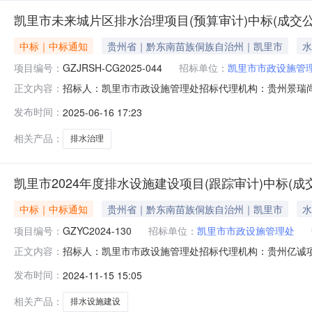
凯里市未来城片区排水治理项目(预算审计)中标(成交公
中标｜中标通知
贵州省｜黔东南苗族侗族自治州｜凯里市
水
项目编号：
GZJRSH-CG2025-044
招标单位：
凯里市市政设施管
招标人：凯里市市政设施管理处招标代理机构：贵州景瑞尚
正文内容：
社会信用代码中标供应商名称报价方式报价(中标价、下浮率或
发布时间：
2025-06-16 17:23
[2021]10号)计算取费标准下浮54%。贵州省建设
片区排水
相关产品：
排水治理
凯里市2024年度排水设施建设项目(跟踪审计)中标(成
中标｜中标通知
贵州省｜黔东南苗族侗族自治州｜凯里市
水
项目编号：
GZYC2024-130
招标单位：
凯里市市政设施管理处
招标人：凯里市市政设施管理处招标代理机构：贵州亿诚项目
正文内容：
一社会信用代码中标供应商名称报价方式报价(中标价、下浮率或
发布时间：
2024-11-15 15:05
凯里市2024年度排水设施建设项目（跟踪审计）中标（成交
相关产品：
排水设施建设