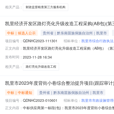
程工程咨询服
相关产品：
财政监督检查第三方服务机构
凯里经济开发区路灯亮化升级改造工程采购(AB包)(第
中标｜候选人公示
贵州省｜黔东南苗族侗族自治州｜凯里市
项目编号：
QDNHC2023-111301
招标单位：
凯里市综合行政执法
凯里经济开发区路灯亮化升级改造工程采购（AB包）（第
正文内容：
供应商(1家)序号统一社会信用代码中标供应商名称报价方式报
发布时间：
2023-11-28 16:34
经济开发区路灯亮化升级改造工程采购（AB包）（第三方
号:QDNHC2023
相关产品：
路灯亮化升级改造工程
凯里市2023年度背街小巷综合整治提升项目(跟踪审计
中标｜中标通知
贵州省｜黔东南苗族侗族自治州｜凯里市
项目编号：
QDNHC2023-010601
招标单位：
凯里市市政设施管理
中标供应商第一标段(包)：凯里市2023年度背街小巷综
正文内容：
率)191522601MAALXHQE0A贵州泰和全过程