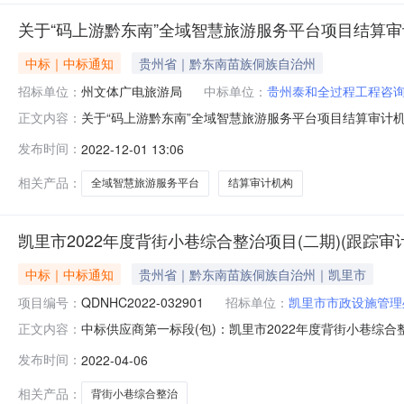
关于“码上游黔东南”全域智慧旅游服务平台项目结算
中标｜中标通知
贵州省｜黔东南苗族侗族自治州
招标单位：
州文体广电旅游局
中标单位：
贵州泰和全过程工程咨
关于“码上游黔东南”全域智慧旅游服务平台项目结算审计
正文内容：
2022年12月1日9:30在局3号会议室组织召开“码
发布时间：
2022-12-01 13:06
得分平均得分排名备注1贵州泰和全过程工程咨询服务有限公司4
芳豪工程项
相关产品：
全域智慧旅游服务平台
结算审计机构
凯里市2022年度背街小巷综合整治项目(二期)(跟踪审
中标｜中标通知
贵州省｜黔东南苗族侗族自治州｜凯里市
项目编号：
QDNHC2022-032901
招标单位：
凯里市市政设施管理
中标供应商第一标段(包)：凯里市2022年度背街小巷综
正文内容：
率)191522601MAALXHQE0A贵州泰和全过程工
发布时间：
2022-04-06
市2022年度背街小巷综合整治项目（二期）（跟踪审计）项目编号
相关产品：
背街小巷综合整治