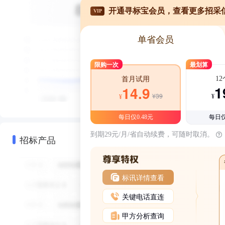
开通寻标宝会员，查看更多招采
VIP
单省会员
限购一次
最划算
1
首月试用
1
14.9
¥39
¥
¥
每日仅0.48元
每日仅
到期29元/月/省自动续费，可随时取消。
招标产品
标讯详情查看
关键电话直连
甲方分析查询