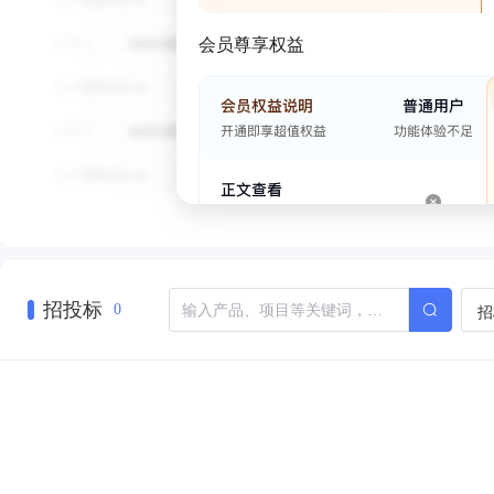
会员尊享权益
招投标
招
0