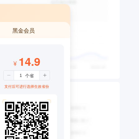
黑金会员
14.9
¥
支付后可进行选择生效省份