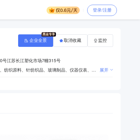
登录/注册
企业全景
取消收藏
监控
0号江苏长江塑化市场7幢315号
化工产品及原料（涉及危险品的凭许可证经营）、塑料粒子、塑料制品、橡胶制品、金属材料、包装材料、纺织原料、针纺织品、玻璃制品、仪器仪表、五金、交电、电器机械及器材的销售。（依法须经批准的项目，经相关部门批准后方可开展经营活动）许可项目：道路货物运输（不含危险货物）（依法须经批准的项目，经相关部门批准后方可开展经营活动，具体经营项目以审批结果为准）
展开