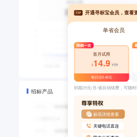
开通寻标宝会员，查看
VIP
单省会员
限购一次
首月试用
14.9
¥39
¥
每日仅0.48元
到期29元/月/省自动续费，可随
招标产品
标讯详情查看
关键电话直连