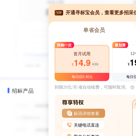
开通寻标宝会员，查看更多招采
VIP
单省会员
限购一次
最划算
1
首月试用
1
14.9
¥39
¥
¥
每日仅0.48元
每日仅
到期29元/月/省自动续费，可随时取消。
招标产品
标讯详情查看
关键电话直连