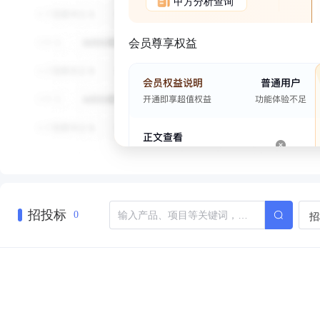
甲方分析查询
会员尊享权益
招投标
招
0