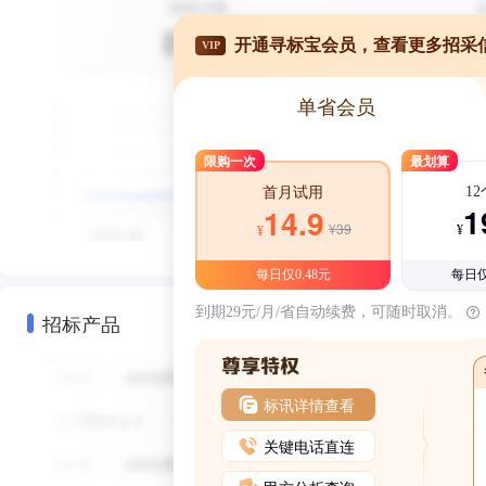
开通寻标宝会员，查看更多招采
VIP
单省会员
限购一次
最划算
1
首月试用
1
14.9
¥39
¥
¥
每日仅0.48元
每日仅
到期29元/月/省自动续费，可随时取消。
招标产品
标讯详情查看
关键电话直连