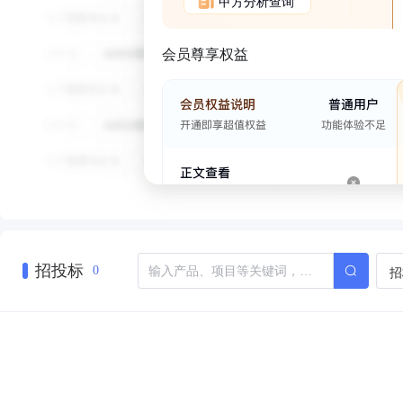
甲方分析查询
会员尊享权益
招投标
招
0