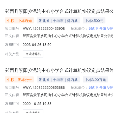
郧西县景阳乡泥沟中心小学台式计算机协议定点结果
中标｜中标通知
湖北省｜十堰市｜郧西县
中标4500元
项目编号：
HWYJ4203222300433908
招标单位：
郧西县景阳乡
郧西县景阳乡泥沟中心小学台式计算机协议定点结果公告政府采购计划备
正文内容：
额：￥4,500.00采购单位：郧西县景阳乡泥沟中心小学联
发布时间：
2023-04-26 13:50
的：序号商品名称品目品牌型号数量商城最低价单价小计1台式计算机联想
相关产品：
台式计算机
郧西县景阳乡泥沟中心小学台式计算机协议定点结果
中标｜废标公告
湖北省｜十堰市｜郧西县
中标3.20万元
项目编号：
HWYJ4203222200653686
招标单位：
郧西县景阳乡
郧西县景阳乡泥沟中心小学台式计算机协议定点结果终止公告订单
正文内容：
兵联系电话：13477960790成交供应商：缙云县金红
发布时间：
2022-10-25 19:38
低价单价小计1台式计算机联想/lenovo启天M437-A4357.0台
相关产品：
台式计算机