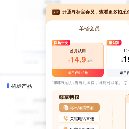
开通寻标宝会员，查看更多招采
VIP
单省会员
限购一次
最划算
1
首月试用
1
14.9
¥39
¥
¥
每日仅0.48元
每日仅
到期29元/月/省自动续费，可随时取消。
招标产品
标讯详情查看
关键电话直连