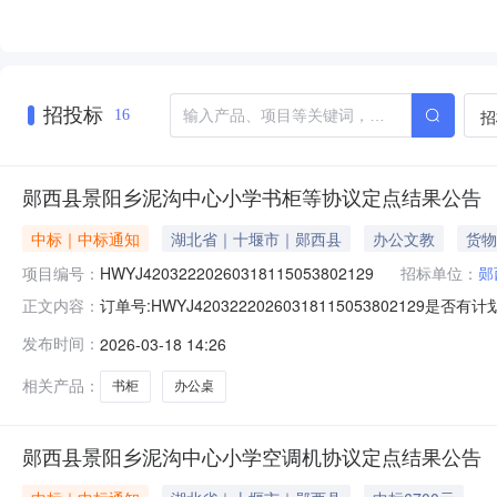
招投标
招
16
郧西县景阳乡泥沟中心小学书柜等协议定点结果公告
中标｜中标通知
湖北省｜十堰市｜郧西县
办公文教
货物
项目编号：
HWYJ42032220260318115053802129
招标单位：
郧
订单号:HWYJ4203222026031811505380212
正文内容：
郧西缘圆源工贸有限公司成交日期:2026-03-1814:10
发布时间：
2026-03-18 14:26
￥2300.0￥1380.0￥2760.0办公桌海邦A12-12办公桌海邦A1
相关产品：
书柜
办公桌
郧西县景阳乡泥沟中心小学空调机协议定点结果公告