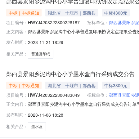
郧西县景阳乡泥沟中心小学普通复印纸协议定点结果
中标｜中标通知
湖北省｜十堰市｜郧西县
中标4300元
项目编号：
HWYJ4203222300226187
招标单位：
郧西县景阳乡
郧西县景阳乡泥沟中心小学普通复印纸协议定点结果公告政府采购计划备
正文内容：
额：￥4,300.00采购单位：郧西县景阳乡泥沟中心小学联
发布时间：
2023-11-21 18:29
的：序号商品名称品目品牌型号数量商城最低价单价小计1普通复印纸盛
相关产品：
普通复印纸
郧西县景阳乡泥沟中心小学墨水盒自行采购成交公告
中标｜中标通知
湖北省｜十堰市｜郧西县
中标3300元
项目编号：
HWYJ4203222300483049
招标单位：
郧西县景阳乡
郧西县景阳乡泥沟中心小学墨水盒自行采购成交公告订单号：HW
正文内容：
话：13477960790成交供应商：十堰金汉电脑店成交日
发布时间：
2023-11-06 18:28
A3版37（整盒价，每盒2个）10.0个￥360.00￥330.00￥3,
相关产品：
墨水盒