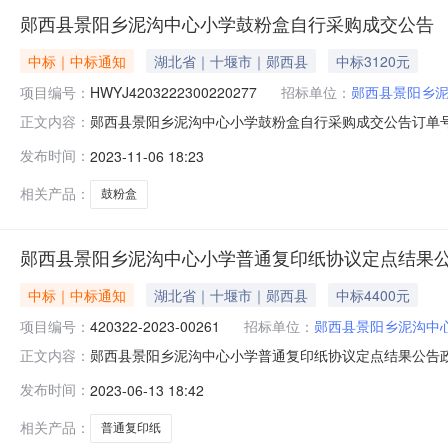
郧西县景阳乡泥沟中心小学鼓粉盒自行采购成交公告
中标｜中标通知
湖北省｜十堰市｜郧西县
中标3120元
项目编号：
HWYJ4203222300220277
招标单位：
郧西县景阳乡
郧西县景阳乡泥沟中心小学鼓粉盒自行采购成交公告订单号：HW
正文内容：
话：13477960790成交供应商：十堰金汉电脑店成交日
发布时间：
2023-11-06 18:23
印王FT青油墨24.0盒￥130.00￥130.00￥3,120.00
相关产品：
鼓粉盒
郧西县景阳乡泥沟中心小学普通复印纸协议定点结果
中标｜中标通知
湖北省｜十堰市｜郧西县
中标4400元
项目编号：
420322-2023-00261
招标单位：
郧西县景阳乡泥沟中
郧西县景阳乡泥沟中心小学普通复印纸协议定点结果公告政府采购计划备
正文内容：
额：￥4,400.00采购单位：郧西县景阳乡泥沟中心小学联
发布时间：
2023-06-13 18:42
的：序号商品名称品目品牌型号数量商城最低价单价小计1普通复印纸众
相关产品：
普通复印纸