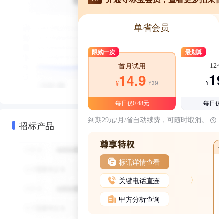
单省会员
限购一次
最划算
1
首月试用
1
14.9
¥39
¥
¥
每日仅0.48元
每日仅
到期29元/月/省自动续费，可随时取消。
招标产品
标讯详情查看
关键电话直连
甲方分析查询