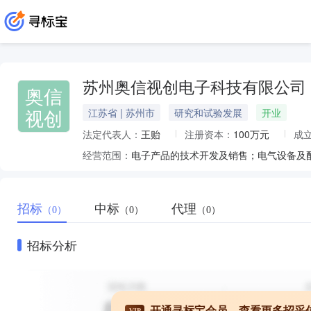
苏州奥信视创电子科技有限公司
奥信
视创
江苏省 | 苏州市
研究和试验发展
开业
法定代表人：
王贻
注册资本：
100万元
成
经营范围：
招标
中标
代理
（0）
（0）
（0）
招标分析
开通寻标宝会员，查看更多招采
VIP