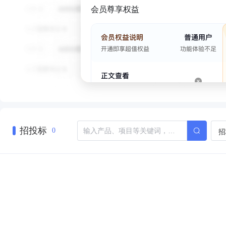
会员尊享权益
招投标
招
0