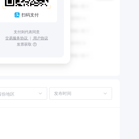
扫码支付
支付则代表同意
交易服务协议
｜
用户协议
发票获取
省份地区