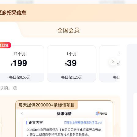
更多招采信息
全国会员
最划算
12个月
1个月
3个月
199
39
99
¥
¥
¥
每日仅0.55元
每日仅1.26元
每日仅1.08元
时取消。