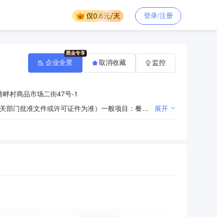
登录/注册
企业全景
取消收藏
监控
畔村商品市场二街47号-1
许可项目：餐饮服务。（依法须经批准的项目，经相关部门批准后方可开展经营活动，具体经营项目以相关部门批准文件或许可证件为准）一般项目：餐饮管理；单位后勤管理服务；外卖递送服务；酒店管理；采购代理服务；物业管理；食用农产品批发；食用农产品零售；初级农产品收购；农副产品销售；餐饮器具集中消毒服务；新鲜蔬菜批发；新鲜蔬菜零售；鲜肉批发；鲜肉零售；水产品批发；水产品零售；新鲜水果批发；新鲜水果零售；厨具卫具及日用杂品批发；厨具卫具及日用杂品零售；日用百货销售；办公用品销售；办公设备销售；办公设备耗材销售；日用电器修理；园林绿化工程施工；家用电器安装服务；家政服务；建筑物清洁服务；专业保洁、清洗、消毒服务；会议及展览服务；组织文化艺术交流活动。（除依法须经批准的项目外，凭营业执照依法自主开展经营活动）
展开