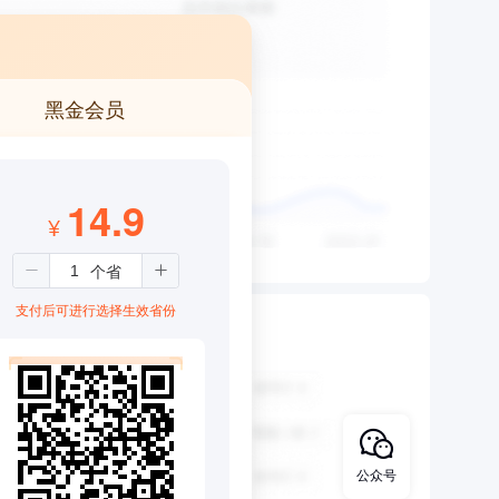
黑金会员
14.9
¥
支付后可进行选择生效省份
公众号