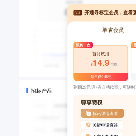
开通寻标宝会员，查看
VIP
单省会员
限购一次
首月试用
14.9
¥39
¥
每日仅0.48元
到期29元/月/省自动续费，可随
招标产品
标讯详情查看
关键电话直连