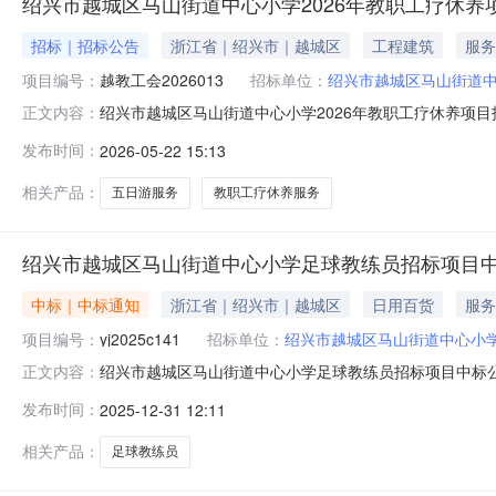
绍兴市越城区马山街道中心小学2026年教职工疗休养
招标｜招标公告
浙江省｜绍兴市｜越城区
工程建筑
服务
项目编号：
越教工会2026013
招标单位：
绍兴市越城区马山街道
绍兴市越城区马山街道中心小学2026年教职工疗休养项
正文内容：
格的投标人前来投标，现将有关事项公告如下：一、招标编
发布时间：
2026-05-22 15:13
人数（人）预算单价（元/人）绍兴市越城区马山街道中心
乘动车往返。30300002标
相关产品：
五日游服务
教职工疗休养服务
绍兴市越城区马山街道中心小学足球教练员招标项目
中标｜中标通知
浙江省｜绍兴市｜越城区
日用百货
服务
项目编号：
yj2025c141
招标单位：
绍兴市越城区马山街道中心小
绍兴市越城区马山街道中心小学足球教练员招标项目中标
正文内容：
三、采购编号：yj2025c141四、采购方式：公开招标五
发布时间：
2025-12-31 12:11
八、中标/成交结果：序号项目名称中标单位名称中标价格(
他事项1、本项目
相关产品：
足球教练员