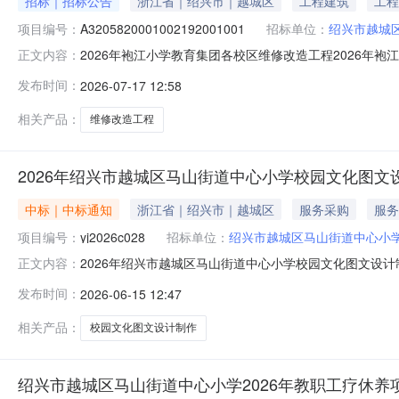
招标｜招标公告
浙江省｜绍兴市｜越城区
工程建筑
工程
项目编号：
A3205820001002192001001
招标单位：
绍兴市越城
2026年袍江小学教育集团各校区维修改造工程2026
正文内容：
源：财政拨款，招标人为绍兴市越城区马山街道中心小学
发布时间：
2026-07-17 12:58
模：/，招标估算价：约118.0051万元（以审定标底
内完成施工（具体按业主要求
相关产品：
维修改造工程
2026年绍兴市越城区马山街道中心小学校园文化图
中标｜中标通知
浙江省｜绍兴市｜越城区
服务采购
服务
项目编号：
yj2026c028
招标单位：
绍兴市越城区马山街道中心小
2026年绍兴市越城区马山街道中心小学校园文化图文设
正文内容：
道中心小学校园文化图文设计制作项目三、采购项目编号：yj
发布时间：
2026-06-15 12:47
七、定标/成交日期：2026年06月15日八、中标/成交
浙江品凡
相关产品：
校园文化图文设计制作
绍兴市越城区马山街道中心小学2026年教职工疗休养