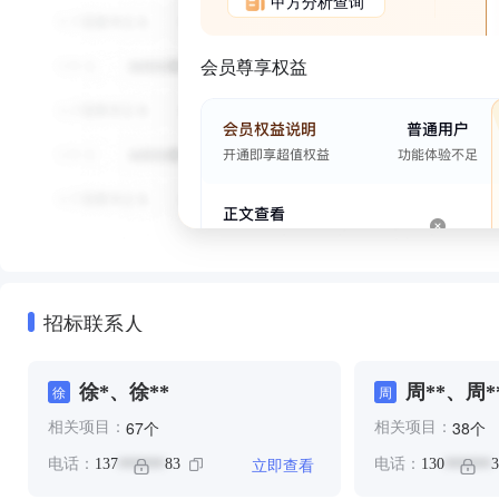
甲方分析查询
会员尊享权益
招标联系人
徐*、徐**
周**、周*
徐
周
个
个
67
38
相关项目：
相关项目：
立即查看
电话：
137
83
电话：
130
3
******
******