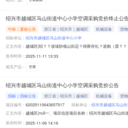
绍兴市越城区马山街道中心小学空调采购竞价终止公
中标｜废标公告
浙江省｜绍兴市｜越城区
机械设备
货物
招标单位：
绍兴市越城区马山街道中心小学
越城区|绍？？读域协项山街迈？得察存礼？道购（震？？？:
正文内容：
存礼？道购震？？？：62025110643657517震？维
发布时间：
2025-11-11 13:33
楚？量：2025-11-0612:20-2025-11-111
相关产品：
空调
绍兴市越城区马山街道中心小学空调采购竞价公告
招标｜招标公告
浙江省｜绍兴市｜越城区
机械设备
货物
项目编号：
62025110643657517
招标单位：
绍兴市越城区马山街
越城区|null一、项目信息项目名称：绍兴市越城区马山街道中
正文内容：
间：2025-11-0612:20-2025-11-1111
发布时间：
2025-11-06 14:16
(元)意向品牌空调一批核心参数要求:商品类目:空调;型号:KFR