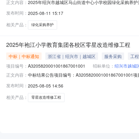
2025年绍兴市越城区马山街道中心小学校园绿化采购养
正文内容：
学校园绿化采购养护采购项目三、项目编号：yj2025c06
发布时间：
2025-08-11 15:17
相关产品：
绿化采购养护
2025年袍江小学教育集团各校区零星改造维修工程
中标｜中标通知
浙江省｜绍兴市｜越城区
服务采购
工程
项目编号：
A3205820001001867001001
招标单位：
绍兴市越城
中标结果公告项目编号：A32058200010018670
正文内容：
项目地点：绍兴市越城区标段（包）编号标段（包）名称中标单位
发布时间：
2025-08-05 14:56
改造维修工程浙江坦晟建设有限公司张江杜5076842012.
相关产品：
零星改造维修工程