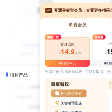
开通寻标宝会员，查看更多招采
VIP
单省会员
限购一次
最划算
1
首月试用
1
14.9
¥39
¥
¥
每日仅0.48元
每日仅
到期29元/月/省自动续费，可随时取消。
招标产品
标讯详情查看
关键电话直连