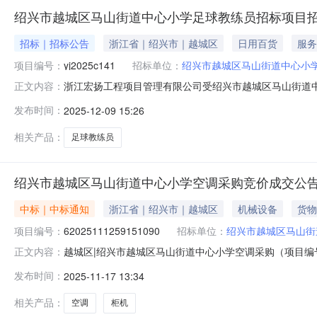
绍兴市越城区马山街道中心小学足球教练员招标项目
招标｜招标公告
浙江省｜绍兴市｜越城区
日用百货
服务
项目编号：
yj2025c141
招标单位：
绍兴市越城区马山街道中心小
浙江宏扬工程项目管理有限公司受绍兴市越城区马山街道
正文内容：
yj2025c141二、项目名称及数量（详见招标文件）
发布时间：
2025-12-09 15:26
道中心小学足球教练员招标项目￥240000.00无三、供应商的
中
相关产品：
足球教练员
绍兴市越城区马山街道中心小学空调采购竞价成交公
中标｜中标通知
浙江省｜绍兴市｜越城区
机械设备
货物
项目编号：
62025111259151090
招标单位：
绍兴市越城区马山街
越城区|绍兴市越城区马山街道中心小学空调采购（项目编号:
正文内容：
学空调采购项目编号：62025111259151090项目联
发布时间：
2025-11-17 13:34
止时间：2025-11-1215:39-2025-11-171
相关产品：
空调
柜机