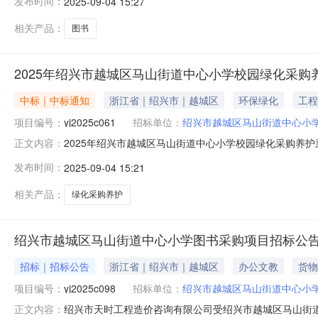
发布时间：
2025-09-04 15:27
所报价图书折扣后的金额进行核对后，最终支付以核对结果
目预算全部用完，按
相关产品：
图书
2025年绍兴市越城区马山街道中心小学校园绿化采购
中标｜中标通知
浙江省｜绍兴市｜越城区
环保绿化
工程
项目编号：
yj2025c061
招标单位：
绍兴市越城区马山街道中心小
2025年绍兴市越城区马山街道中心小学校园绿化采购养
正文内容：
山街道中心小学校园绿化采购养护采购项目（重招）三、采购项目
发布时间：
2025-09-04 15:21
年09月03日七、中标/成交结果：标项标项内容采购方式
园林绿化有限
相关产品：
绿化采购养护
绍兴市越城区马山街道中心小学图书采购项目招标公
招标｜招标公告
浙江省｜绍兴市｜越城区
办公文教
货物
项目编号：
yj2025c098
招标单位：
绍兴市越城区马山街道中心小
绍兴市天时工程造价咨询有限公司受绍兴市越城区马山街道中
正文内容：