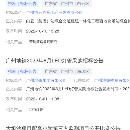
招标｜招标公告
广东省｜广州市｜白云区
招标单位：
广州市云胜房地产开发有限公司
白云（棠溪）站综合交通枢纽一体化工程西地块场站综合体项
正文内容：
体项目营销策略前期研究项目公开比选公告广州市云胜房
发布时间：
2022-10-10 13:28
略前期研究项目进行公开比选，并有权从响应人中评定一
摸查形成对项目的公寓产品定位，提供公
相关产品：
营销策略前期研究
广州地铁2022年6月LED灯管采购招标公告
招标｜招标公告
广东省｜广州市｜海珠区
招标单位：
广州地铁集团有限公司
代理单位：
广州地铁物资有限
广州地铁2022年6月LED灯管采购招标公告发布时间：20
正文内容：
并通过资格后审方式选定供货商。一、项目名称：广州地铁20
发布时间：
2022-10-01 11:08
加盟及系统技术支持：020-86680033招标代理机构：广州地
相关产品：
LED灯管
大坦沙项目配套小学第三方监测项目公开比选公告