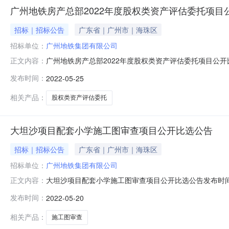
广州地铁房产总部2022年度股权类资产评估委托项目
招标｜招标公告
广东省｜广州市｜海珠区
招标单位：
广州地铁集团有限公司
广州地铁房产总部2022年度股权类资产评估委托项目公开比
正文内容：
现对房产总部在管项目公司股东权益价值资产评估项目进
发布时间：
2022-05-25
2022年度股东权益价值资产评估工作。二、发包人：广州
币712,000元。五
相关产品：
股权类资产评估委托
大坦沙项目配套小学施工图审查项目公开比选公告
招标｜招标公告
广东省｜广州市｜海珠区
招标单位：
广州地铁集团有限公司
大坦沙项目配套小学施工图审查项目公开比选公告发布时间：
正文内容：
查项目进行公开比选，并有权从响应人中评定一家单位作
发布时间：
2022-05-20
珠江大桥以北，主要功能为小学，层数（最高）为5层，建筑高
分两期工程进行勘察、
相关产品：
施工图审查