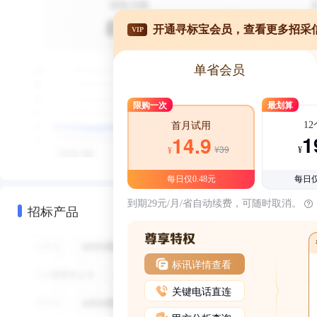
开通寻标宝会员，查看更多招采
VIP
单省会员
限购一次
最划算
1
首月试用
1
14.9
¥39
¥
¥
每日仅0.48元
每日仅
到期29元/月/省自动续费，可随时取消。
招标产品
标讯详情查看
关键电话直连