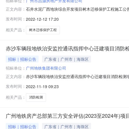
招标单位：
广州市品灏房地产开发有限公司
石井水泥厂西地块综合开发项目树木迁移保护工程施工公告发
正文内容：
广州市品灏房地产开发有限公司现对白云区广海路地块一
发布时间：
2022-12-12 17:20
务承包人。一、承包内容：宗地范围内的树木保护、迁移
部门的后续调查等全过程施工及管理工作
相关产品：
树木迁移保护工程
赤沙车辆段地铁治安监控通讯指挥中心迁建项目消防
招标｜招标公告
广东省｜广州市｜海珠区
招标单位：
广州地铁集团有限公司
赤沙车辆段地铁治安监控通讯指挥中心迁建项目消防检测项目
正文内容：
铁集团有限公司现对赤沙车辆段地铁治安监控通讯指挥中
发布时间：
2022-11-19 09:23
于火灾自动报警系统检测、防火门防火卷帘检测、水喷淋
项目。二、发包人：广州地铁集团有限公
相关产品：
消防检测
广州地铁房产总部第三方安全评估(2023至2024年)
招标｜招标公告
广东省｜广州市｜海珠区