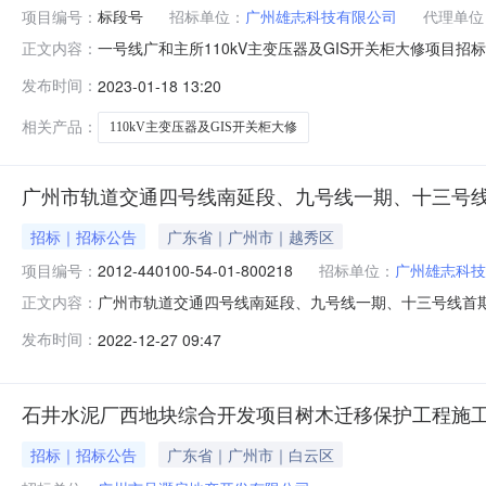
项目编号：
标段号
招标单位：
广州雄志科技有限公司
代理单位
一号线广和主所110kV主变压器及GIS开关柜大修项目招标
正文内容：
标采购有限公司广东重工建设监理有限公司招标地区：广州市
发布时间：
2023-01-18 13:20
告广州地铁集团有限公司就一号线广和主所110kV主变
律法规，
相关产品：
110kV主变压器及GIS开关柜大修
广州市轨道交通四号线南延段、九号线一期、十三号线
招标｜招标公告
广东省｜广州市｜越秀区
项目编号：
2012-440100-54-01-800218
招标单位：
广州雄志科技
广州市轨道交通四号线南延段、九号线一期、十三号线首期、
正文内容：
十三号线首期、二十一号线、十四号线一期、知识城支线、广
发布时间：
2022-12-27 09:47
函【2013】3806号、粤发改交通函【2014】404号、
石井水泥厂西地块综合开发项目树木迁移保护工程施
招标｜招标公告
广东省｜广州市｜白云区