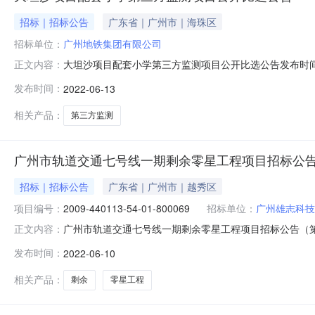
招标｜招标公告
广东省｜广州市｜海珠区
招标单位：
广州地铁集团有限公司
大坦沙项目配套小学第三方监测项目公开比选公告发布时间：
正文内容：
测项目进行公开比选，并有权从响应人中评定一家单位作
发布时间：
2022-06-13
林工联系电话：83158959三、项目地点：广州市荔湾区
筹七、发布比选公告、登
相关产品：
第三方监测
广州市轨道交通七号线一期剩余零星工程项目招标公告
招标｜招标公告
广东省｜广州市｜越秀区
项目编号：
2009-440113-54-01-800069
招标单位：
广州雄志科技
广州市轨道交通七号线一期剩余零星工程项目招标公告（第二
正文内容：
2165批准，并且图纸和技术资料满足施工需要，广州地
发布时间：
2022-06-10
称：广州市轨道交通七号线一期剩余零星工程项目项目代码：200
相关产品：
剩余
零星工程