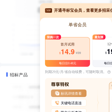
开通寻标宝会员，查看更多招采
VIP
单省会员
限购一次
最划算
1
首月试用
1
14.9
¥39
¥
¥
每日仅0.48元
每日仅
到期29元/月/省自动续费，可随时取消。
招标产品
标讯详情查看
关键电话直连