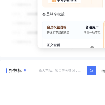
甲方分析查询
会员尊享权益
招投标
招
0