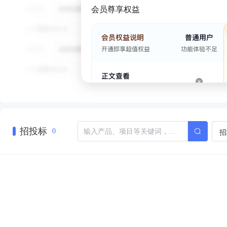
会员尊享权益
招投标
招
0