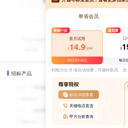
单省会员
限购一次
最划算
1
首月试用
1
14.9
¥39
¥
¥
每日仅0.48元
每日仅
到期29元/月/省自动续费，可随时取消。
招标产品
标讯详情查看
关键电话直连
甲方分析查询