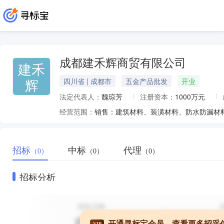
成都建禾辉商贸有限公司
建禾
辉
四川省 | 成都市
五金产品批发
开业
法定代表人：
魏琼芳
注册资本：
1000万元
经营范围：
招标
中标
代理
（0）
（0）
（0）
招标分析
开通寻标宝会员，查看更多招采
VIP